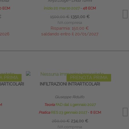
mbilla
Ariya Lodge
∙
Linda Turrini
0 ECM
inizio 20 marzo 2027
∙
48 ECM
€
1500,00 €
1350,00 €
IVA compresa
Risparmia:
150,00 €
/2026
saldando entro il 20/01/2027
A PRIMA
PRENOTA PRIMA
RIARTICOLARI
INFILTRAZIONI INTRARTICOLARI
I
Giuseppe Ridulfo
M
Teoria
FAD dal 1 gennaio 2027
Pratica
RES 23 gennaio 2027
∙
8 ECM
260,00 €
234,00 €
IVA compresa