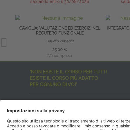
saldando entro il 30/08/2026
sald
CAVIGLIA: VALUTAZIONE ED ESERCIZI NEL
INTEGRATO
RECUPERO FUNZIONALE
Claudio Zimaglia
25,00 €
IVA compresa
"NON ESISTE IL CORSO PER TUTTI
ESISTE IL CORSO PIÙ ADATTO
PER OGNUNO DI VOI"
I nostri corsi sono davvero tanti, tutti validi
ma rispondenti a diverse esigenze formative
e di aggiornamento professionale.
EdiAcademy
vuole aiutarvi nella scelta dell’evento 
SEGUICI QUI: