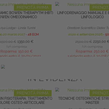
PRENOTA PRIMA
PRENOT
MIC BOWEN THERAPYTM (HBT)
LINFODRENAGGIO MANUALE E 
OWEN OMEODINAMICO
LINFOLOGICO
riya Lodge
∙
Linda Turrini
Direttore Scientifico: Didier
zio 20 marzo 2027
∙
48 ECM
inizio 4 settembre 2026
∙
50
1500,00 €
1350,00 €
2500,00 €
2250,00 
IVA compresa
IVA compresa
Risparmia:
150,00 €
Risparmia:
250,00 €
ando entro il 20/01/2027
saldando entro il 30/08
IN EVIDENZA
PRENOTA PRIMA
PRENOT
I IN FISIOTERAPIA: TRATTAMENTO
TECNICHE OSTEOPATICHE STRU
OLORE OSTEO-ARTICOLARE
MASTER