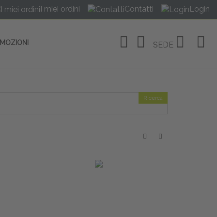
I miei ordini
Contatti
Login
OMOZIONI
SEDE
Ricerca
OSITIVI
no Linate
tivi