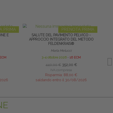
A PRIMA
PRENOTA PRIMA
ONE E
SALUTE DEL PAVIMENTO PELVICO -
MANI
APPROCCIO INTEGRATO DEL METODO
FELDENKRAIS®
Marta Melucci
 ECM
3-4 ottobre 2026
∙
16 ECM
440,00 €
352,00 €
IVA compresa
Risparmia:
88,00 €
/2026
saldando entro il 30/08/2026
NE