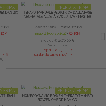
A PRIMA
PRENOTA PRIMA
BENDAGGIO
TERAPIA MANUALE PEDIATRICA DALLA FASE
NEONATALE ALL’ETÀ EVOLUTIVA - MASTER
RIPR
 Tomson
Eleonora Resnati - Stefania Brioschi
Res
 ECM
inizio 12 febbraio 2027
∙
50 ECM
€
2300,00 €
2070,00 €
IVA compresa
Risparmia:
230,00 €
/2026
saldando entro il 12/12/2026
×
×
A PRIMA
PRENOTA PRIMA
TTURALI -
HOMEODYNAMIC BOWEN THERAPYTM (HBT)
TECN
BOWEN OMEODINAMICO
PER