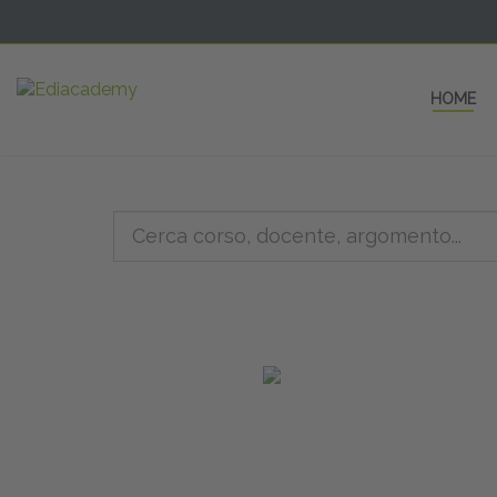
HOME
5 AULE
a una fe
non