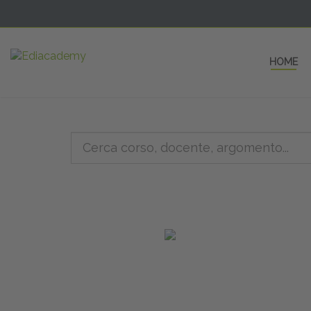
HOME
5 AULE
a una fe
non