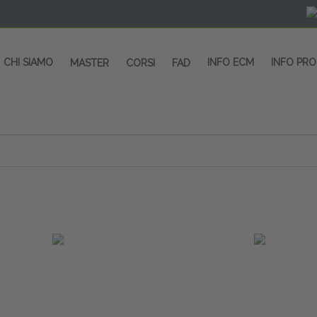
CHI SIAMO
INFO ECM
INFO PR
MASTER
CORSI
FAD
 CORSI - SALA CONGRESSI - SPAZI ESP
OLTRE 200 EVENTI OGNI ANNO
PROVIDER ECM dal 2004
CORSI RESIDENZIALI
MASTER IN ALTA FORMAZIONE
ACCREDITAMENTO ECM
rmata di Metropolitana MM4 (REPETTI) dall’aeroporto di Mila
 abbiamo mai smesso di dare risposte ai vostri bisogni forma
dedicati a professionisti sanitari e tecnici dello sport