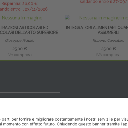
saldando entro il 27/09
Risparmia:
26,00 €
ando entro il 23/11/2026
LTRAZIONI ARTICOLARI ED
INTEGRATORI ALIMENTARI: QUA
COLARI DELL’ARTO SUPERIORE
ASSUMERLI
Giuseppe Ridulfo
Roberto Cannataro
25,00 €
25,00 €
IVA compresa
IVA compresa
ideale