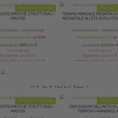
PRENOTA PRIMA
PRENOT
 OSTEOPATICHE STRUTTURALI -
TERAPIA MANUALE PEDIATRICA 
MASTER
NEONATALE ALL’ETÀ EVOLUTIV
 Chiantello - Luca Brambilla
Eleonora Resnati - Stefania B
o 20 novembre 2026
∙
50 ECM
inizio 12 febbraio 2027
∙
50
3200,00 €
2880,00 €
2300,00 €
2070,00 
IVA compresa
IVA compresa
Risparmia:
320,00 €
Risparmia:
230,00 €
ando entro il 20/09/2026
saldando entro il 12/12
IN EVIDENZA
PRENOTA PRIMA
PRENOT
 OSTEOPATICHE STRUTTURALI -
DISFUNZIONI DELL’ARTICO
MASTER
TEMPORO-MANDIBOLA