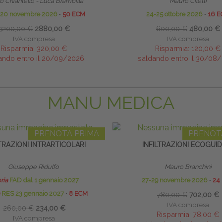
 Chiantello - Luca Brambilla
Mauro Ciletti
o 20 novembre 2026
∙
50 ECM
24-25 ottobre 2026
∙
16 
3200,00 €
2880,00 €
600,00 €
480,00 €
IVA compresa
IVA compresa
Risparmia:
320,00 €
Risparmia:
120,00 €
ando entro il 20/09/2026
saldando entro il 30/08
MANU MEDICA
PRENOTA PRIMA
PRENOT
LTRAZIONI INTRARTICOLARI
INFILTRAZIONI ECOGUI
Giuseppe Ridulfo
Mauro Branchini
ria
FAD dal 1 gennaio 2027
27-29 novembre 2026
∙
24
RES 23 gennaio 2027
∙
8 ECM
780,00 €
702,00 €
IVA compresa
260,00 €
234,00 €
Risparmia:
78,00 €
IVA compresa