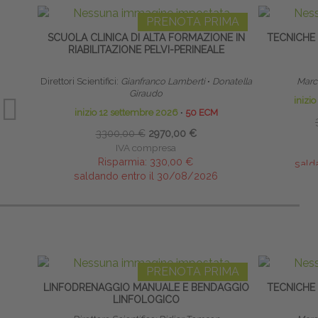
PRENOTA PRIMA
SCUOLA CLINICA DI ALTA FORMAZIONE IN
TECNICHE
RIABILITAZIONE PELVI-PERINEALE
Direttori Scientifici:
Gianfranco Lamberti
∙
Donatella
Marco
Giraudo
inizi
inizio 12 settembre 2026
∙
50 ECM
3300,00 €
2970,00 €
IVA compresa
Risparmia:
330,00 €
sald
saldando entro il 30/08/2026
PRENOTA PRIMA
LINFODRENAGGIO MANUALE E BENDAGGIO
TECNICHE
LINFOLOGICO