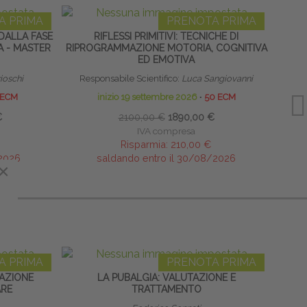
A PRIMA
PRENOTA PRIMA
DALLA FASE
RIFLESSI PRIMITIVI: TECNICHE DI
LINF
A - MASTER
RIPROGRAMMAZIONE MOTORIA, COGNITIVA
ED EMOTIVA
rioschi
Responsabile Scientifico:
Luca Sangiovanni
 ECM
inizio 19 settembre 2026
∙
50 ECM
€
2100,00 €
1890,00 €
IVA compresa
Risparmia:
210,00 €
/2026
saldando entro il 30/08/2026
×
A PRIMA
PRENOTA PRIMA
LAZIONE
LA PUBALGIA: VALUTAZIONE E
BEND
RE
TRATTAMENTO