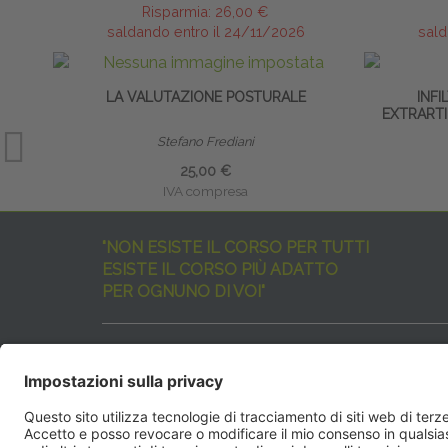
Risparmia:
26,00 €
saldando entro il 24/11/2026
sald
LA VALUTAZIONE POSTURALE
INFI
EXTRARTI
Stefano Frediani
25,00 €
IVA compresa
"NON ESISTE IL CORSO PER TUTTI
ESISTE IL CORSO PIÙ ADATTO
PER OGNUNO DI VOI"
I nostri corsi sono davvero tanti, tutti validi
ma rispondenti a diverse esigenze formative
e di aggiornamento professionale.
EdiAcademy
vuole aiutarvi nella scelta dell’evento 
SEGUICI QUI: