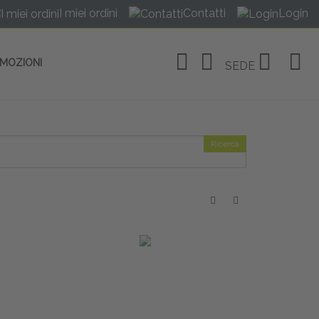
I miei ordini
Contatti
Login
OMOZIONI
SEDE
Ricerca
OSITIVI
no Linate
tivi