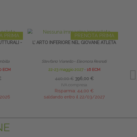
A PRIMA
PRENOTA PRIMA
TTURALI -
L’ ARTO INFERIORE NEL GIOVANE ATLETA
mbilla
Stevfano Vianello
∙
Eleonora Resnati
0 ECM
22-23 maggio 2027
∙
16 ECM
€
440,00 €
396,00 €
IVA compresa
Risparmia:
44,00 €
/2026
saldando entro il 22/03/2027
NE