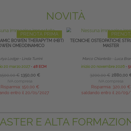
NOVITÀ
PRENOTA PRIMA
PRENOT
MIC BOWEN THERAPYTM (HBT)
TECNICHE OSTEOPATICHE STRU
OWEN OMEODINAMICO
MASTER
riya Lodge
∙
Linda Turrini
Marco Chiantello - Luca Bra
zio 20 marzo 2027
∙
48 ECM
inizio 20 novembre 2026
∙
5
1500,00 €
1350,00 €
3200,00 €
2880,00 
IVA compresa
IVA compresa
Risparmia:
150,00 €
Risparmia:
320,00 €
ando entro il 20/01/2027
saldando entro il 20/09
ASTER E ALTA FORMAZIO