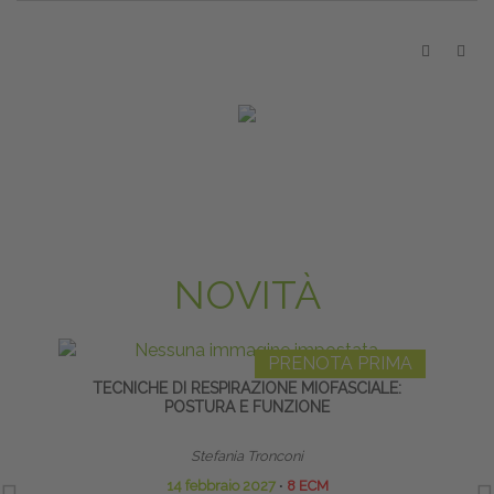
NOVITÀ
PRENOTA PRIMA
TECNICHE DI RESPIRAZIONE MIOFASCIALE:
C
POSTURA E FUNZIONE
Stefania Tronconi
14 febbraio 2027
∙
8 ECM