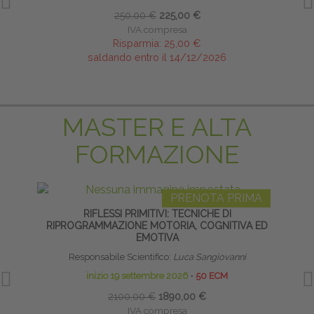
250,00 €
225,00 €
IVA compresa
Risparmia:
25,00 €
saldando entro il 14/12/2026
MASTER E ALTA
FORMAZIONE
PRENOTA PRIMA
RIFLESSI PRIMITIVI: TECNICHE DI
LI
RIPROGRAMMAZIONE MOTORIA, COGNITIVA ED
EMOTIVA
Responsabile Scientifico:
Luca Sangiovanni
inizio 19 settembre 2026
∙
50 ECM
2100,00 €
1890,00 €
IVA compresa