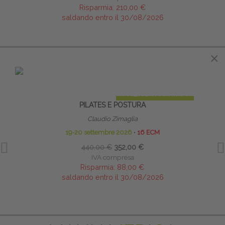
Risparmia:
210,00 €
saldando entro il 30/08/2026
×
×
IN EVIDENZA
PRENOTA PRIMA
PILATES E POSTURA
PO
Claudio Zimaglia
19-20 settembre 2026
∙
16 ECM
17
440,00 €
352,00 €
IVA compresa
Risparmia:
88,00 €
saldando entro il 30/08/2026