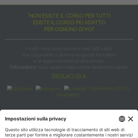
"NON ESISTE IL CORSO PER TUTTI
ESISTE IL CORSO PIÙ ADATTO
PER OGNUNO DI VOI"
I nostri corsi sono davvero tanti, tutti validi
ma rispondenti a diverse esigenze formative
e di aggiornamento professionale.
EdiAcademy
vuole aiutarvi nella scelta dell’evento ideale
SEGUICI QUI:
EdiAcademy BLOG
Newsletter
FAQ
CONTATTI