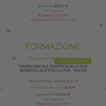
520,00 €
468,00 €
IVA compresa
Risparmia:
52,00 €
saldando entro il 13/01/2027
×
×
MASTER E ALTA
FORMAZIONE
PRENOTA PRIMA
TERAPIA MANUALE PEDIATRICA DALLA FASE
HO
NEONATALE ALL’ETÀ EVOLUTIVA - MASTER
Eleonora Resnati - Stefania Brioschi
inizio 12 febbraio 2027
∙
50 ECM
2300,00 €
2070,00 €
IVA compresa
Risparmia:
230,00 €