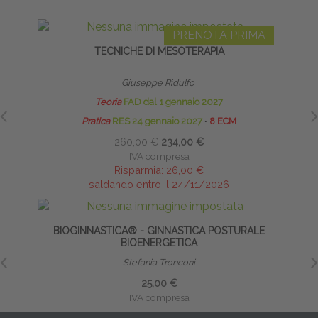
PRENOTA PRIMA
TECNICHE DI MESOTERAPIA
INFI
Giuseppe Ridulfo
Teoria
FAD dal 1 gennaio 2027
Pratica
RES 24 gennaio 2027
∙
8 ECM
260,00 €
234,00 €
IVA compresa
Risparmia:
26,00 €
saldando entro il 24/11/2026
BIOGINNASTICA® - GINNASTICA POSTURALE
INT
BIOENERGETICA
Stefania Tronconi
25,00 €
IVA compresa