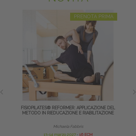
PRENOTA PRIMA
FISIOPILATES® REFORMER: APPLICAZIONE DEL
R
METODO IN RIEDUCAZIONE E RIABILITAZIONE
Michaela Fabbris
13-14 marzo 2027
∙
16 ECM