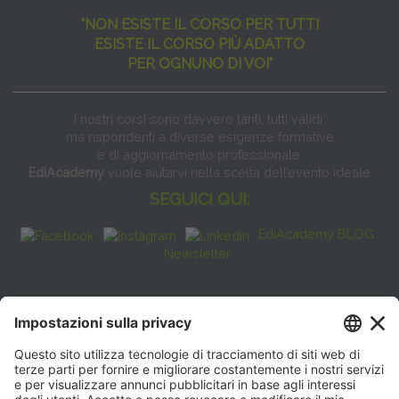
"NON ESISTE IL CORSO PER TUTTI
ESISTE IL CORSO PIÙ ADATTO
PER OGNUNO DI VOI"
I nostri corsi sono davvero tanti, tutti validi
ma rispondenti a diverse esigenze formative
e di aggiornamento professionale.
EdiAcademy
vuole aiutarvi nella scelta dell’evento ideale
SEGUICI QUI:
EdiAcademy BLOG
Newsletter
FAQ
CONTATTI
EdiAcademy