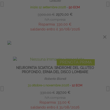
Giraudo
inizio 12 settembre 2026
∙
50 ECM
3300,00 €
2970,00 €
IVA compresa
Risparmia:
330,00 €
saldando entro il 30/08/2026
×
×
IN EVIDENZA
PRENOTA PRIMA
NEUROPATIA SCIATICA: SINDROME DEL GLUTEO
RIEDU
PROFONDO, ERNIA DEL DISCO LOMBARE
Roberto Biondi
31 ottobre-1 novembre 2026
∙
12 ECM
330,00 €
297,00 €
IVA compresa
Risparmia:
33,00 €
saldando entro il 31/08/2026