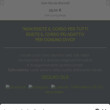
Gian Nicola Bisciotti
25,00 €
IVA compresa
"NON ESISTE IL CORSO PER TUTTI
ESISTE IL CORSO PIÙ ADATTO
PER OGNUNO DI VOI"
I nostri corsi sono davvero tanti, tutti validi
ma rispondenti a diverse esigenze formative
e di aggiornamento professionale.
EdiAcademy
vuole aiutarvi nella scelta dell’evento ideale
SEGUICI QUI:
EdiAcademy BLOG
Newsletter