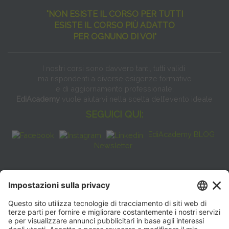
"NON ESISTE IL CORSO PER TUTTI
ESISTE IL CORSO PIÙ ADATTO
PER OGNUNO DI VOI"
I nostri corsi sono davvero tanti, tutti validi
ma rispondenti a diverse esigenze formative
e di aggiornamento professionale.
EdiAcademy
vuole aiutarvi nella scelta dell’evento ideale
SEGUICI QUI:
EdiAcademy BLOG
Newsletter
FAQ
CONTATTI
EdiAcademy