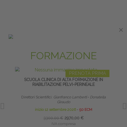
×
×
MASTER E ALTA
FORMAZIONE
PRENOTA PRIMA
SCUOLA CLINICA DI ALTA FORMAZIONE IN
TE
RIABILITAZIONE PELVI-PERINEALE
NE
Direttori Scientifici:
Gianfranco Lamberti
∙
Donatella
Giraudo
inizio 12 settembre 2026
∙
50 ECM
3300,00 €
2970,00 €
IVA compresa