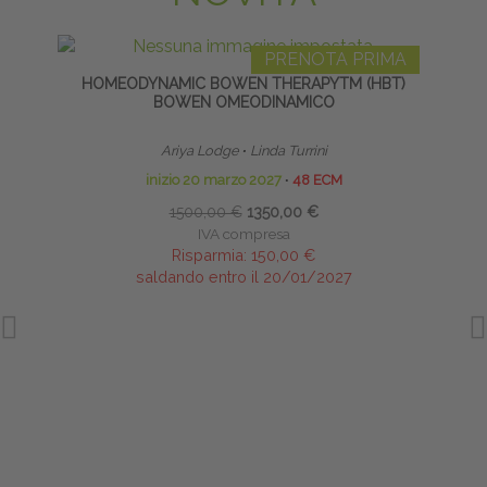
PRENOTA PRIMA
HOMEODYNAMIC BOWEN THERAPYTM (HBT)
FLEXIB
BOWEN OMEODINAMICO
SE
Ariya Lodge
∙
Linda Turrini
inizio 20 marzo 2027
∙
48 ECM
1500,00 €
1350,00 €
IVA compresa
Risparmia:
150,00 €
saldando entro il 20/01/2027