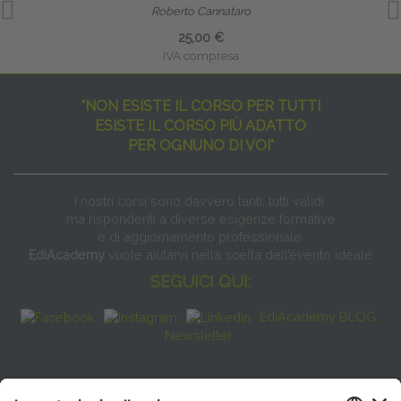
Roberto Cannataro
25,00 €
IVA compresa
"NON ESISTE IL CORSO PER TUTTI
ESISTE IL CORSO PIÙ ADATTO
PER OGNUNO DI VOI"
I nostri corsi sono davvero tanti, tutti validi
ma rispondenti a diverse esigenze formative
e di aggiornamento professionale.
EdiAcademy
vuole aiutarvi nella scelta dell’evento ideale
SEGUICI QUI:
EdiAcademy BLOG
Newsletter