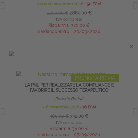
inizio 20 novembre 2026
∙
50 ECM
3200,00 €
2880,00 €
IVA compresa
Risparmia:
320,00 €
saldando entro il 20/09/2026
×
×
IN EVIDENZA
PRENOTA PRIMA
LA PNL PER REALIZZARE LA COMPLIANCE E
S
FAVORIRE IL SUCCESSO TERAPEUTICO
Roberto Botturi
Diret
7-8 novembre 2026
∙
16 ECM
380,00 €
342,00 €
IVA compresa
Risparmia:
38,00 €
saldando entro il 07/09/2026