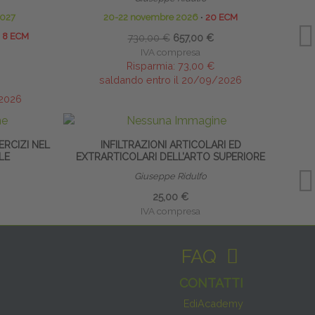
2027
20-22 novembre 2026
∙
20 ECM
8 ECM
730,00 €
657,00 €
IVA compresa
Risparmia:
73,00 €
saldando entro il 20/09/2026
/2026
ERCIZI NEL
INFILTRAZIONI ARTICOLARI ED
LE
EXTRARTICOLARI DELL’ARTO SUPERIORE
Giuseppe Ridulfo
25,00 €
IVA compresa
FAQ
CONTATTI
EdiAcademy