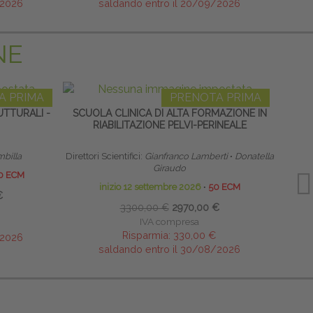
/2026
saldando entro il 20/09/2026
NE
A PRIMA
PRENOTA PRIMA
TTURALI -
SCUOLA CLINICA DI ALTA FORMAZIONE IN
RIABILITAZIONE PELVI-PERINEALE
RIPR
mbilla
Direttori Scientifici:
Gianfranco Lamberti
∙
Donatella
Res
Giraudo
0 ECM
inizio 12 settembre 2026
∙
50 ECM
€
3300,00 €
2970,00 €
IVA compresa
Risparmia:
330,00 €
/2026
saldando entro il 30/08/2026