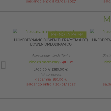
saldando entro il 03/02/2027
sald
M
PRENOTA PRIMA
HOMEODYNAMIC BOWEN THERAPYTM (HBT)
LINFODRE
BOWEN OMEODINAMICO
Ariya Lodge
∙
Linda Turrini
Dirett
inizio 20 marzo 2027
∙
48 ECM
iniz
1500,00 €
1350,00 €
IVA compresa
Risparmia:
150,00 €
saldando entro il 20/01/2027
sald