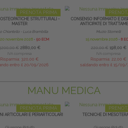
PRENOTA PRIMA
PRENOT
 OSTEOPATICHE STRUTTURALI -
CONSENSO INFORMATO E DISP
MASTER
ANTICIPATE DI TRATTAM
 Chiantello - Luca Brambilla
Muzio Stornelli
o 20 novembre 2026
∙
50 ECM
15 novembre 2026
∙
8 E
3200,00 €
2880,00 €
220,00 €
198,00 €
IVA compresa
IVA compresa
Risparmia:
320,00 €
Risparmia:
22,00 €
ando entro il 20/09/2026
saldando entro il 15/09
MANU MEDICA
PRENOTA PRIMA
PRENOT
NI ARTICOLARI E PERIARTICOLARI
TECNICHE DI MESOTERA
Giuseppe Ridulfo
Giuseppe Ridulfo