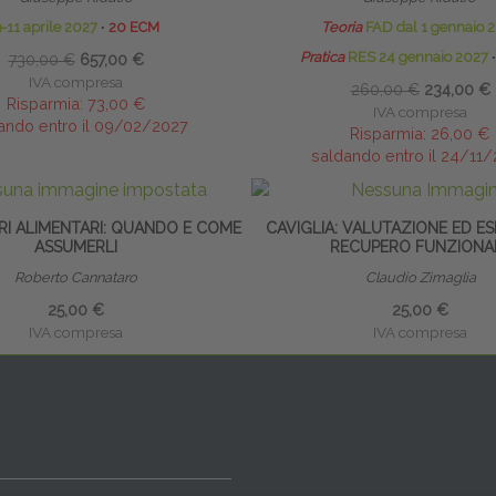
-11 aprile 2027
∙
20 ECM
Teoria
FAD dal 1 gennaio 
Pratica
RES 24 gennaio 2027
∙
730,00 €
657,00 €
IVA compresa
260,00 €
234,00 €
Risparmia:
73,00 €
IVA compresa
ando entro il 09/02/2027
Risparmia:
26,00 €
saldando entro il 24/11
RI ALIMENTARI: QUANDO E COME
CAVIGLIA: VALUTAZIONE ED ES
ASSUMERLI
RECUPERO FUNZIONA
Roberto Cannataro
Claudio Zimaglia
25,00 €
25,00 €
IVA compresa
IVA compresa