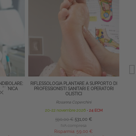
DIBOLARE:
RIFLESSOLOGIA PLANTARE A SUPPORTO DI
 CLINICA
PROFESSIONISTI SANITARI E OPERATORI
×
OLISTICI
Rosanna Coperchini
M
20-22 novembre 2026
∙
24 ECM
590,00 €
531,00 €
IVA compresa
Risparmia:
59,00 €