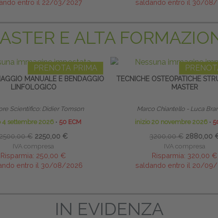
ando entro il 22/03/2027
saldando entro il 30/08
ASTER E ALTA FORMAZIO
PRENOTA PRIMA
PRENOT
NAGGIO MANUALE E BENDAGGIO
TECNICHE OSTEOPATICHE STRU
LINFOLOGICO
MASTER
ore Scientifico: Didier Tomson
Marco Chiantello - Luca Bra
io 4 settembre 2026
∙
50 ECM
inizio 20 novembre 2026
∙
5
2500,00 €
2250,00 €
3200,00 €
2880,00 
IVA compresa
IVA compresa
Risparmia:
250,00 €
Risparmia:
320,00 €
ando entro il 30/08/2026
saldando entro il 20/09
IN EVIDENZA