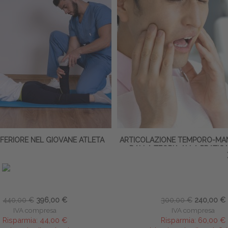
INFERIORE NEL GIOVANE ATLETA
ARTICOLAZIONE TEMPORO-MAN
DALLA TEORIA ALLA PRATICA
no Vianello
∙
Eleonora Resnati
Mauro Ciletti
-23 maggio 2027
∙
16 ECM
24 ottobre 2026
∙
8 EC
440,00 €
396,00 €
300,00 €
240,00 €
IVA compresa
IVA compresa
Risparmia:
44,00 €
Risparmia:
60,00 €