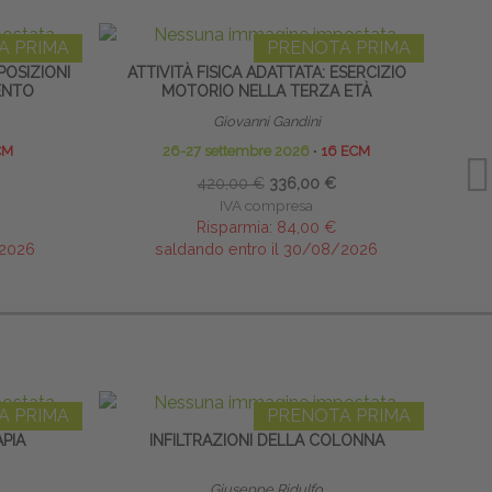
A PRIMA
PRENOTA PRIMA
OSIZIONI
ATTIVITÀ FISICA ADATTATA: ESERCIZIO
FI
ENTO
MOTORIO NELLA TERZA ETÀ
Giovanni Gandini
CM
26-27 settembre 2026
∙
16 ECM
420,00 €
336,00 €
IVA compresa
Risparmia:
84,00 €
/2026
saldando entro il 30/08/2026
A PRIMA
PRENOTA PRIMA
PIA
INFILTRAZIONI DELLA COLONNA
I
Giuseppe Ridulfo