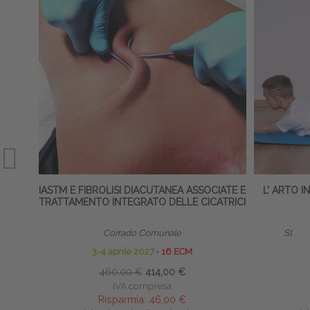
IASTM E FIBROLISI DIACUTANEA ASSOCIATE E
L’ ARTO 
TRATTAMENTO INTEGRATO DELLE CICATRICI
Corrado Comunale
Stevfa
3-4 aprile 2027
∙
16 ECM
22
460,00 €
414,00 €
IVA compresa
Risparmia:
46,00 €