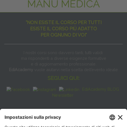
MANU MEDICA
"NON ESISTE IL CORSO PER TUTTI
ESISTE IL CORSO PIÙ ADATTO
PER OGNUNO DI VOI"
I nostri corsi sono davvero tanti, tutti validi
ma rispondenti a diverse esigenze formative
e di aggiornamento professionale.
EdiAcademy
vuole aiutarvi nella scelta dell’evento ideale
SEGUICI QUI:
EdiAcademy BLOG
Newsletter
FAQ