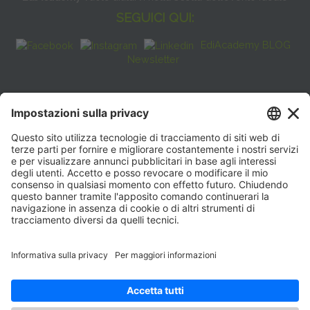
SEGUICI QUI:
EdiAcademy BLOG
Newsletter
FAQ
CONTATTI
EdiAcademy
Sede operativa: V.le E. Forlanini, 21 - 20134, Milano
(+39)0270211274
E-mail:
formazione@eenet.it
Sede legale: V.le E. Forlanini, 21 - 20134, Milano
Partita IVA e Codice Fiscale: 07936030159
ORARI SEGRETERIA
Lunedì—Giovedì: 08:30–17:30
Venerdì: 08:30–16:00