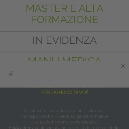
MASTER E ALTA
FORMAZIONE
IN EVIDENZA
MANU MEDICA
×
"NON ESISTE IL CORSO PER TUTTI
ESISTE IL CORSO PIÙ ADATTO
PER OGNUNO DI VOI"
I nostri corsi sono davvero tanti, tutti validi
ma rispondenti a diverse esigenze formative
e di aggiornamento professionale.
EdiAcademy
vuole aiutarvi nella scelta dell’evento ideale