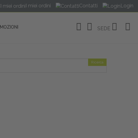
I miei ordini
Contatti
Login
OMOZIONI
SEDE
Ricerca
OSITIVI
no Linate
tivi