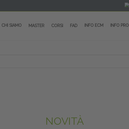
CHI SIAMO
INFO ECM
INFO PR
MASTER
CORSI
FAD
 CORSI - SALA CONGRESSI - SPAZI ESP
OLTRE 200 EVENTI OGNI ANNO
PROVIDER ECM dal 2004
CORSI RESIDENZIALI
MASTER IN ALTA FORMAZIONE
ACCREDITAMENTO ECM
rmata di Metropolitana MM4 (REPETTI) dall’aeroporto di Mila
 abbiamo mai smesso di dare risposte ai vostri bisogni forma
dedicati a professionisti sanitari e tecnici dello sport
NOVITÀ