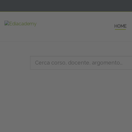
HOME
5 AULE
a una fe
non