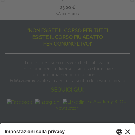
25,00 €
IVA compresa
"NON ESISTE IL CORSO PER TUTTI
ESISTE IL CORSO PIÙ ADATTO
PER OGNUNO DI VOI"
I nostri corsi sono davvero tanti, tutti validi
ma rispondenti a diverse esigenze formative
e di aggiornamento professionale.
EdiAcademy
vuole aiutarvi nella scelta dell’evento ideale
SEGUICI QUI:
EdiAcademy BLOG
Newsletter
FAQ