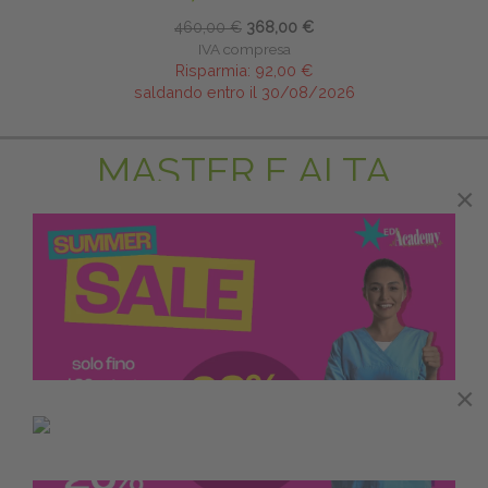
460,00 €
368,00 €
IVA compresa
Risparmia:
92,00 €
saldando entro il 30/08/2026
MASTER E ALTA
×
FORMAZIONE
PRENOTA PRIMA
RIPR
×