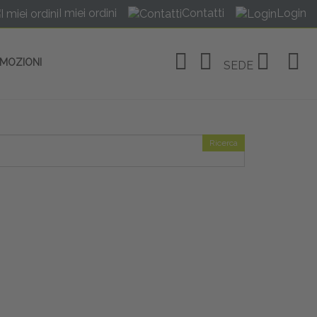
I miei ordini
Contatti
Login
OMOZIONI
SEDE
Ricerca
OSITIVI
no Linate
tivi