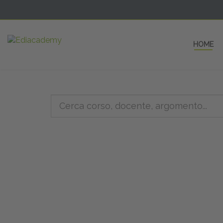
HOME
5 AULE
a una fe
non