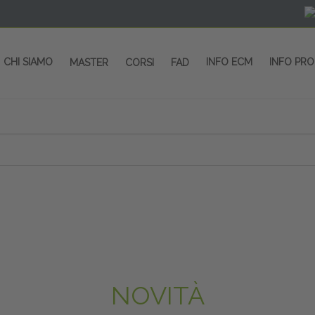
CHI SIAMO
INFO ECM
INFO PR
MASTER
CORSI
FAD
 CORSI - SALA CONGRESSI - SPAZI ESP
OLTRE 200 EVENTI OGNI ANNO
PROVIDER ECM dal 2004
CORSI RESIDENZIALI
MASTER IN ALTA FORMAZIONE
ACCREDITAMENTO ECM
rmata di Metropolitana MM4 (REPETTI) dall’aeroporto di Mila
 abbiamo mai smesso di dare risposte ai vostri bisogni forma
dedicati a professionisti sanitari e tecnici dello sport
NOVITÀ