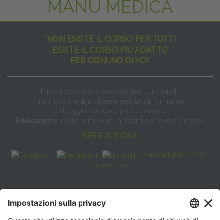
MANU MEDICA
"NON ESISTE IL CORSO PER TUTTI
ESISTE IL CORSO PIÙ ADATTO
PER OGNUNO DI VOI"
I nostri corsi sono davvero tanti, tutti validi
ma rispondenti a diverse esigenze formative
e di aggiornamento professionale.
EdiAcademy
vuole aiutarvi nella scelta dell’evento ideale
SEGUICI QUI:
EdiAcademy BLOG
Newsletter
FAQ