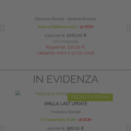
TERAPIA MANUALE PEDIATRICA DALLA FASE
HO
NEONATALE ALL’ETÀ EVOLUTIVA - MASTER
Eleonora Resnati - Stefania Brioschi
inizio 12 febbraio 2027
∙
50 ECM
2300,00 €
2070,00 €
IVA compresa
Risparmia:
230,00 €
saldando entro il 12/12/2026
IN EVIDENZA
PRENOTA PRIMA
SPALLA: LAST UPDATE
RIEDU
Federico Sonnati
7-8 novembre 2026
∙
16 ECM
440,00 €
396,00 €