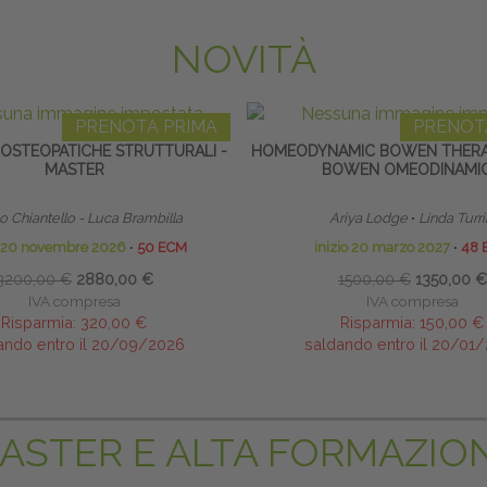
NOVITÀ
PRENOTA PRIMA
PRENOT
 OSTEOPATICHE STRUTTURALI -
HOMEODYNAMIC BOWEN THERA
MASTER
BOWEN OMEODINAMI
 Chiantello - Luca Brambilla
Ariya Lodge
∙
Linda Turri
o 20 novembre 2026
∙
50 ECM
inizio 20 marzo 2027
∙
48 
3200,00 €
2880,00 €
1500,00 €
1350,00 €
IVA compresa
IVA compresa
Risparmia:
320,00 €
Risparmia:
150,00 €
ando entro il 20/09/2026
saldando entro il 20/01
ASTER E ALTA FORMAZIO