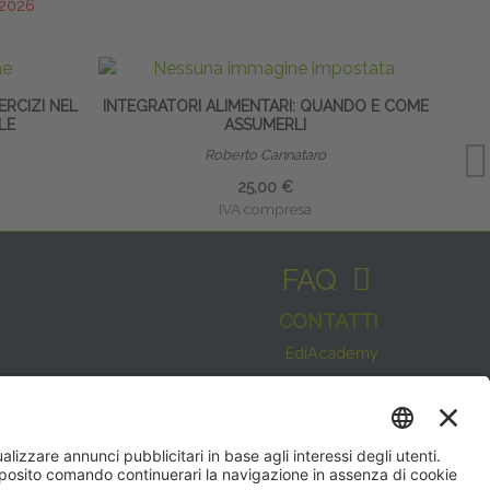
/2026
ERCIZI NEL
INTEGRATORI ALIMENTARI: QUANDO E COME
LE
ASSUMERLI
Roberto Cannataro
25,00 €
IVA compresa
FAQ
CONTATTI
EdiAcademy
Sede operativa: V.le E. Forlanini, 21 - 20134, Milano
(+39)0270211274
Questo sito utilizza i cookies per
E-mail:
formazione@eenet.it
offrirti la migliore navigazione
Sede legale: V.le E. Forlanini, 21 - 20134, Milano
possibile
Partita IVA e Codice Fiscale: 07936030159