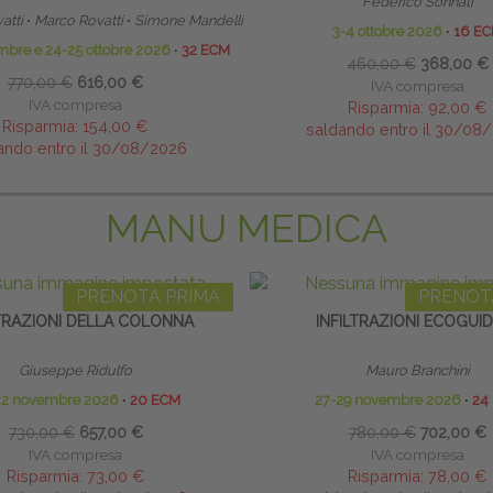
Federico Sonnati
atti
∙
Marco Rovatti
∙
Simone Mandelli
3-4 ottobre 2026
∙
16 E
mbre e 24-25 ottobre 2026
∙
32 ECM
460,00 €
368,00 €
770,00 €
616,00 €
IVA compresa
IVA compresa
Risparmia:
92,00 €
Risparmia:
154,00 €
saldando entro il 30/08
ando entro il 30/08/2026
MANU MEDICA
PRENOTA PRIMA
PRENOT
LTRAZIONI DELLA COLONNA
INFILTRAZIONI ECOGUI
Giuseppe Ridulfo
Mauro Branchini
22 novembre 2026
∙
20 ECM
27-29 novembre 2026
∙
24
730,00 €
657,00 €
780,00 €
702,00 €
IVA compresa
IVA compresa
Risparmia:
73,00 €
Risparmia:
78,00 €