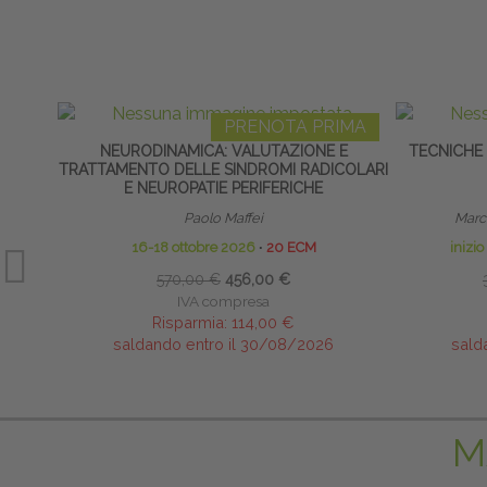
PRENOTA PRIMA
NEURODINAMICA: VALUTAZIONE E
TECNICHE
TRATTAMENTO DELLE SINDROMI RADICOLARI
E NEUROPATIE PERIFERICHE
Paolo Maffei
Marco
16-18 ottobre 2026
∙
20 ECM
inizi
570,00 €
456,00 €
IVA compresa
Risparmia:
114,00 €
saldando entro il 30/08/2026
sald
M