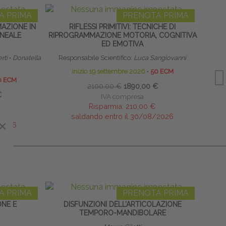
A PRIMA
PRENOTA PRIMA
MAZIONE IN
RIFLESSI PRIMITIVI: TECNICHE DI
TECN
INEALE
RIPROGRAMMAZIONE MOTORIA, COGNITIVA
ED EMOTIVA
rti
∙
Donatella
Responsabile Scientifico:
Luca Sangiovanni
inizio 19 settembre 2026
∙
50 ECM
0 ECM
2100,00 €
1890,00 €
€
IVA compresa
Risparmia:
210,00 €
saldando entro il 30/08/2026
×
×
/2026
A PRIMA
PRENOTA PRIMA
ONE E
DISFUNZIONI DELL’ARTICOLAZIONE
RIED
TEMPORO-MANDIBOLARE