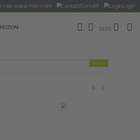
I miei ordini
Contatti
Login
OMOZIONI
SEDE
Ricerca
OSITIVI
no Linate
tivi