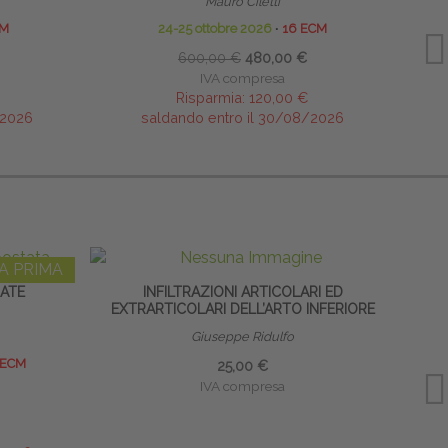
Mauro Ciletti
G
CM
24-25 ottobre 2026
∙
16 ECM
600,00 €
480,00 €
IVA compresa
Risparmia:
120,00 €
/2026
saldando entro il 30/08/2026
A PRIMA
DATE
INFILTRAZIONI ARTICOLARI ED
EXTRARTICOLARI DELL’ARTO INFERIORE
EXT
Giuseppe Ridulfo
 ECM
25,00 €
IVA compresa