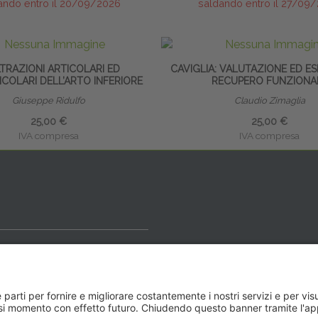
ando entro il 20/09/2026
saldando entro il 27/09
LTRAZIONI ARTICOLARI ED
CAVIGLIA: VALUTAZIONE ED ES
COLARI DELL’ARTO INFERIORE
RECUPERO FUNZIONA
Giuseppe Ridulfo
Claudio Zimaglia
25,00 €
25,00 €
IVA compresa
IVA compresa
ideale