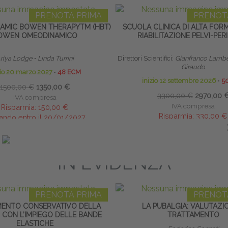
PRENOTA PRIMA
PRENOT
MIC BOWEN THERAPYTM (HBT)
SCUOLA CLINICA DI ALTA FOR
OWEN OMEODINAMICO
RIABILITAZIONE PELVI-PER
riya Lodge
∙
Linda Turrini
Direttori Scientifici:
Gianfranco Lambe
Giraudo
zio 20 marzo 2027
∙
48 ECM
inizio 12 settembre 2026
∙
5
1500,00 €
1350,00 €
3300,00 €
2970,00 
IVA compresa
IVA compresa
Risparmia:
150,00 €
Risparmia:
330,00 €
ando entro il 20/01/2027
saldando entro il 30/08
IN EVIDENZA
PRENOTA PRIMA
PRENOT
ENTO CONSERVATIVO DELLA
LA PUBALGIA: VALUTAZI
 CON L’IMPIEGO DELLE BANDE
TRATTAMENTO
ELASTICHE