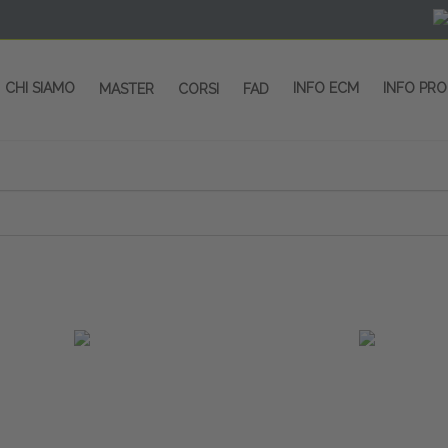
CHI SIAMO
INFO ECM
INFO PR
MASTER
CORSI
FAD
 CORSI - SALA CONGRESSI - SPAZI ESP
OLTRE 200 EVENTI OGNI ANNO
PROVIDER ECM dal 2004
CORSI RESIDENZIALI
MASTER IN ALTA FORMAZIONE
ACCREDITAMENTO ECM
rmata di Metropolitana MM4 (REPETTI) dall’aeroporto di Mila
 abbiamo mai smesso di dare risposte ai vostri bisogni forma
dedicati a professionisti sanitari e tecnici dello sport