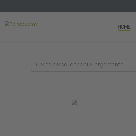
HOME
5 AULE
a una fe
non