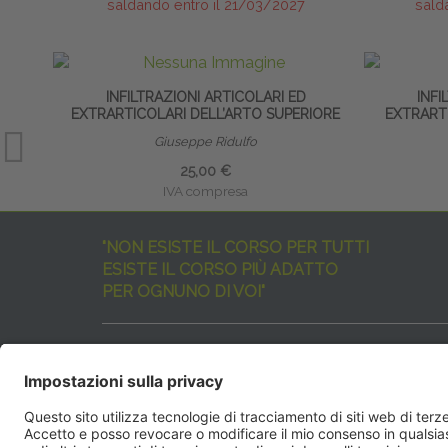
saldando entro il 21/03/2027
sald
INFILTRAZIONI ARTICOLARI ED
INFI
EXTRARTICOLARI DELL’ARTO SUPERIORE
EXTRARTI
Giuseppe Ridulfo
25,00 €
IVA compresa
"NON ESISTE IL CORSO PER TUTTI
ESISTE IL CORSO PIÙ ADATTO
PER OGNUNO DI VOI"
I nostri corsi sono davvero tanti, tutti validi
ma rispondenti a diverse esigenze formative
e di aggiornamento professionale.
EdiAcademy
vuole aiutarvi nella scelta dell’evento 
SEGUICI QUI: