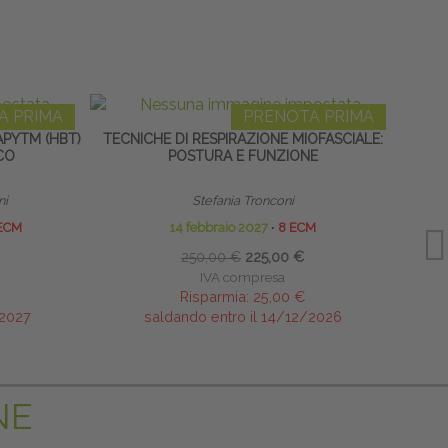
A PRIMA
PRENOTA PRIMA
PYTM (HBT)
TECNICHE DI RESPIRAZIONE MIOFASCIALE:
D
CO
POSTURA E FUNZIONE
ni
Stefania Tronconi
ECM
14 febbraio 2027
∙
8 ECM
250,00 €
225,00 €
IVA compresa
Risparmia:
25,00 €
/2027
saldando entro il 14/12/2026
NE