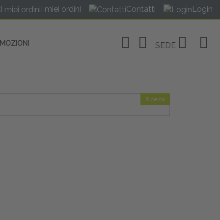
I miei ordini
Contatti
Login
OMOZIONI
SEDE
Ricerca
OSITIVI
no Linate
tivi