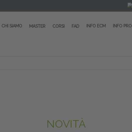
CHI SIAMO
INFO ECM
INFO PR
MASTER
CORSI
FAD
 CORSI - SALA CONGRESSI - SPAZI ESP
OLTRE 200 EVENTI OGNI ANNO
PROVIDER ECM dal 2004
CORSI RESIDENZIALI
MASTER IN ALTA FORMAZIONE
ACCREDITAMENTO ECM
rmata di Metropolitana MM4 (REPETTI) dall’aeroporto di Mila
 abbiamo mai smesso di dare risposte ai vostri bisogni forma
dedicati a professionisti sanitari e tecnici dello sport
NOVITÀ