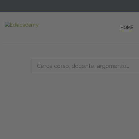
HOME
5 AULE
a una fe
non