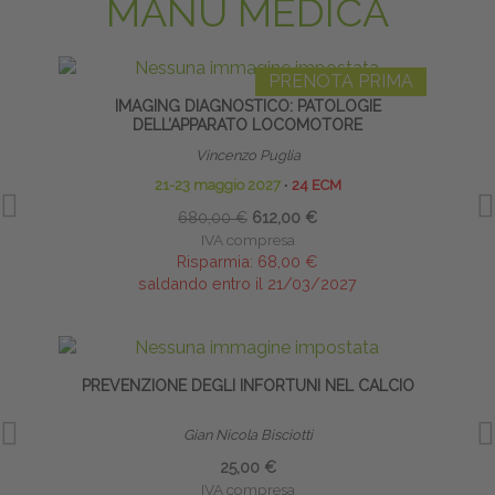
MANU MEDICA
PRENOTA PRIMA
IMAGING DIAGNOSTICO: PATOLOGIE
INF
DELL’APPARATO LOCOMOTORE
Vincenzo Puglia
21-23 maggio 2027
∙
24 ECM
680,00 €
612,00 €
IVA compresa
Risparmia:
68,00 €
saldando entro il 21/03/2027
PREVENZIONE DEGLI INFORTUNI NEL CALCIO
INT
Gian Nicola Bisciotti
25,00 €
IVA compresa