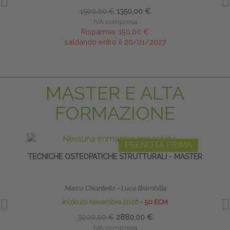
1500,00 €
1350,00 €
IVA compresa
Risparmia:
150,00 €
saldando entro il 20/01/2027
MASTER E ALTA
FORMAZIONE
PRENOTA PRIMA
TECNICHE OSTEOPATICHE STRUTTURALI - MASTER
S
Marco Chiantello - Luca Brambilla
Diret
inizio 20 novembre 2026
∙
50 ECM
3200,00 €
2880,00 €
IVA compresa