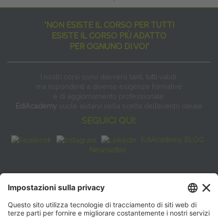
"NON ESISTE IL CORSO PER TUTTI
ESISTE IL CORSO PIÙ ADATTO
PER OGNUNO DI VOI"
I nostri corsi sono davvero tanti, tutti validi
ma rispondenti a diverse esigenze formative
e di aggiornamento professionale.
EdiAcademy
vuole aiutarvi nella scelta dell’evento ideale
SEGUICI QUI:
EdiAcademy BLOG
Newsletter
FAQ
CONTATTI