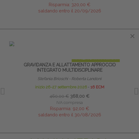
Risparmia:
320,00 €
saldando entro il 20/09/2026
×
IN EVIDENZA
PRENOTA PRIMA
GRAVIDANZA E ALLATTAMENTO APPROCCIO
NEUR
INTEGRATO MULTIDISCIPLINARE
P
Stefania Brioschi - Roberta Landoni
inizio 26-27 settembre 2026
∙
16 ECM
460,00 €
368,00 €
IVA compresa
Risparmia:
92,00 €
saldando entro il 30/08/2026