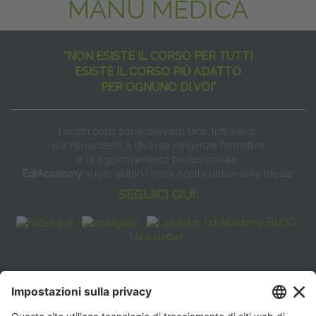
MANU MEDICA
"NON ESISTE IL CORSO PER TUTTI
ESISTE IL CORSO PIÙ ADATTO
PER OGNUNO DI VOI"
I nostri corsi sono davvero tanti, tutti validi
ma rispondenti a diverse esigenze formative
e di aggiornamento professionale.
EdiAcademy
vuole aiutarvi nella scelta dell’evento ideale
SEGUICI QUI:
EdiAcademy BLOG
Newsletter
FAQ