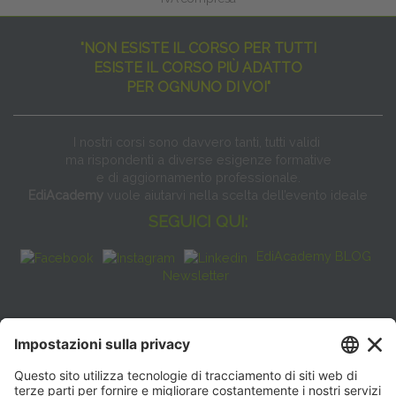
"NON ESISTE IL CORSO PER TUTTI
ESISTE IL CORSO PIÙ ADATTO
PER OGNUNO DI VOI"
I nostri corsi sono davvero tanti, tutti validi
ma rispondenti a diverse esigenze formative
e di aggiornamento professionale.
EdiAcademy
vuole aiutarvi nella scelta dell’evento ideale
SEGUICI QUI:
EdiAcademy BLOG
Newsletter
FAQ
CONTATTI