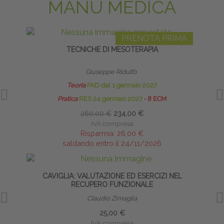
MANU MEDICA
PRENOTA PRIMA
TECNICHE DI MESOTERAPIA
INF
Giuseppe Ridulfo
Teoria
FAD dal 1 gennaio 2027
Pratica
RES 24 gennaio 2027
∙
8 ECM
260,00 €
234,00 €
IVA compresa
Risparmia:
26,00 €
saldando entro il 24/11/2026
CAVIGLIA: VALUTAZIONE ED ESERCIZI NEL
PRE
RECUPERO FUNZIONALE
Claudio Zimaglia
25,00 €
IVA compresa