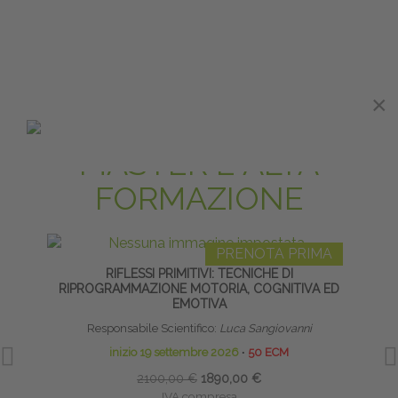
×
MASTER E ALTA
FORMAZIONE
PRENOTA PRIMA
RIFLESSI PRIMITIVI: TECNICHE DI
TE
RIPROGRAMMAZIONE MOTORIA, COGNITIVA ED
NE
EMOTIVA
Responsabile Scientifico:
Luca Sangiovanni
inizio 19 settembre 2026
∙
50 ECM
2100,00 €
1890,00 €
IVA compresa