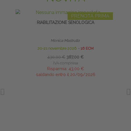
PRENOTA PRIMA
RIABILITAZIONE SENOLOGICA
ARTIC
Monica Mastrullo
20-21 novembre 2026
∙
16 ECM
430,00 €
387,00 €
IVA compresa
Risparmia:
43,00 €
saldando entro il 20/09/2026