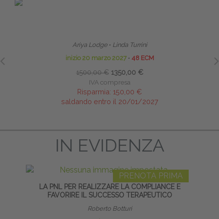
PRENOTA PRIMA
HOMEODYNAMIC BOWEN THERAPYTM (HBT)
TECNI
BOWEN OMEODINAMICO
Ariya Lodge
∙
Linda Turrini
inizio 20 marzo 2027
∙
48 ECM
1500,00 €
1350,00 €
IVA compresa
Risparmia:
150,00 €
saldando entro il 20/01/2027
IN EVIDENZA
PRENOTA PRIMA
LA PNL PER REALIZZARE LA COMPLIANCE E
C
FAVORIRE IL SUCCESSO TERAPEUTICO
Roberto Botturi