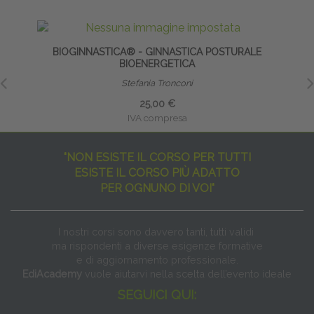
BIOGINNASTICA® - GINNASTICA POSTURALE
BIOENERGETICA
Stefania Tronconi
25,00 €
IVA compresa
"NON ESISTE IL CORSO PER TUTTI
ESISTE IL CORSO PIÙ ADATTO
PER OGNUNO DI VOI"
I nostri corsi sono davvero tanti, tutti validi
ma rispondenti a diverse esigenze formative
e di aggiornamento professionale.
EdiAcademy
vuole aiutarvi nella scelta dell’evento ideale
SEGUICI QUI: