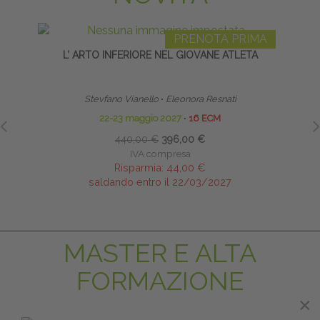
PRENOTA PRIMA
L’ ARTO INFERIORE NEL GIOVANE ATLETA
NEURO
DEL
Stevfano Vianello
∙
Eleonora Resnati
22-23 maggio 2027
∙
16 ECM
440,00 €
396,00 €
IVA compresa
Risparmia:
44,00 €
saldando entro il 22/03/2027
MASTER E ALTA
FORMAZIONE
×
×