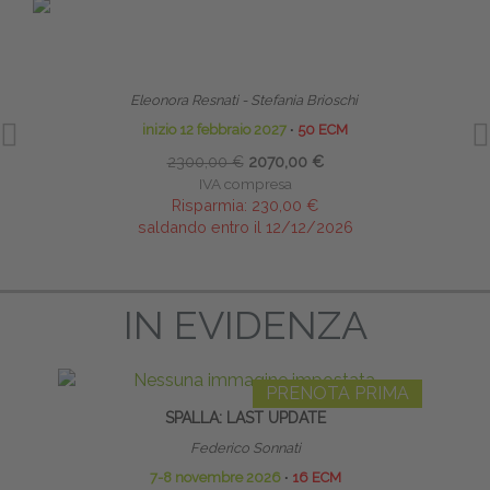
PRENOTA PRIMA
TERAPIA MANUALE PEDIATRICA DALLA FASE
LI
NEONATALE ALL’ETÀ EVOLUTIVA - MASTER
Eleonora Resnati - Stefania Brioschi
inizio 12 febbraio 2027
∙
50 ECM
2300,00 €
2070,00 €
IVA compresa
Risparmia:
230,00 €
saldando entro il 12/12/2026
IN EVIDENZA
PRENOTA PRIMA
SPALLA: LAST UPDATE
R
Federico Sonnati
7-8 novembre 2026
∙
16 ECM