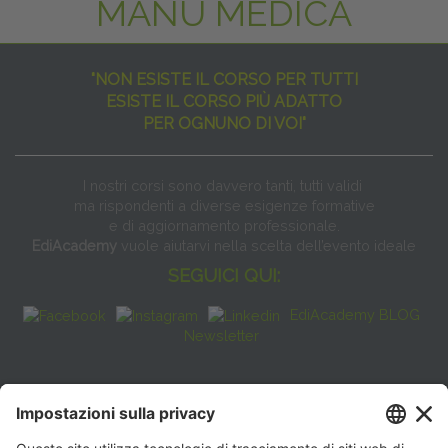
MANU MEDICA
"NON ESISTE IL CORSO PER TUTTI
ESISTE IL CORSO PIÙ ADATTO
PER OGNUNO DI VOI"
I nostri corsi sono davvero tanti, tutti validi
ma rispondenti a diverse esigenze formative
e di aggiornamento professionale.
EdiAcademy
vuole aiutarvi nella scelta dell’evento ideale
SEGUICI QUI:
EdiAcademy BLOG
Newsletter
FAQ