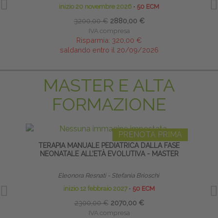
inizio 20 novembre 2026
∙
50 ECM
3200,00 €
2880,00 €
IVA compresa
Risparmia:
320,00 €
saldando entro il 20/09/2026
MASTER E ALTA
FORMAZIONE
PRENOTA PRIMA
TERAPIA MANUALE PEDIATRICA DALLA FASE
S
NEONATALE ALL’ETÀ EVOLUTIVA - MASTER
Eleonora Resnati - Stefania Brioschi
Diret
inizio 12 febbraio 2027
∙
50 ECM
2300,00 €
2070,00 €
IVA compresa