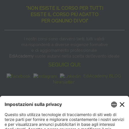
"NON ESISTE IL CORSO PER TUTTI
ESISTE IL CORSO PIÙ ADATTO
PER OGNUNO DI VOI"
I nostri corsi sono davvero tanti, tutti validi
ma rispondenti a diverse esigenze formative
e di aggiornamento professionale.
EdiAcademy
vuole aiutarvi nella scelta dell’evento ideale
SEGUICI QUI:
EdiAcademy BLOG
Newsletter
FAQ
CONTATTI
EdiAcademy