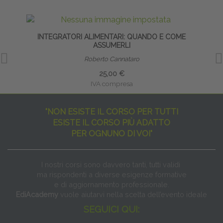
INTEGRATORI ALIMENTARI: QUANDO E COME
ASSUMERLI
Roberto Cannataro
25,00 €
IVA compresa
"NON ESISTE IL CORSO PER TUTTI
ESISTE IL CORSO PIÙ ADATTO
PER OGNUNO DI VOI"
I nostri corsi sono davvero tanti, tutti validi
ma rispondenti a diverse esigenze formative
e di aggiornamento professionale.
EdiAcademy
vuole aiutarvi nella scelta dell’evento ideale
SEGUICI QUI: