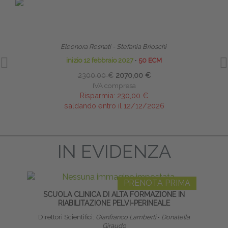
PRENOTA PRIMA
TERAPIA MANUALE PEDIATRICA DALLA FASE
S
NEONATALE ALL’ETÀ EVOLUTIVA - MASTER
Eleonora Resnati - Stefania Brioschi
Diret
inizio 12 febbraio 2027
∙
50 ECM
2300,00 €
2070,00 €
IVA compresa
Risparmia:
230,00 €
saldando entro il 12/12/2026
IN EVIDENZA
PRENOTA PRIMA
SCUOLA CLINICA DI ALTA FORMAZIONE IN
METOD
RIABILITAZIONE PELVI-PERINEALE
Direttori Scientifici:
Gianfranco Lamberti
∙
Donatella
Giraudo