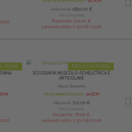
inizio 19 settembre 2026
∙
50 ECM
26-27
2100,00 €
1890,00 €
IVA compresa
Risparmia:
210,00 €
/2026
saldando entro il 30/08/2026
A PRIMA
PRENOTA PRIMA
LONNA
ECOGRAFIA MUSCOLO-SCHELETRICA E
INFILT
ARTICOLARE
Mauro Branchini
 ECM
18-20 settembre 2026
∙
24 ECM
780,00 €
702,00 €
IVA compresa
Risparmia:
78,00 €
/2026
saldando entro il 30/08/2026