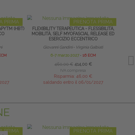
A PRIMA
PRENOTA PRIMA
PYTM (HBT)
FLEXIBILITY TERAPEUTICA - FLESSIBILITÀ,
CO
MOBILITÀ, SELF MYOFASCIAL RELEASE ED
ESERCIZIO ECCENTRICO
ni
Giovanni Gandini
∙
Virginia Galbiati
ECM
6-7 marzo 2027
∙
16 ECM
460,00 €
414,00 €
IVA compresa
Risparmia:
46,00 €
/2027
saldando entro il 06/01/2027
NE
A PRIMA
PRENOTA PRIMA