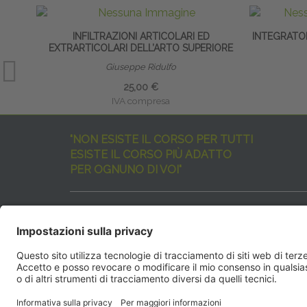
INFILTRAZIONI ARTICOLARI ED
INTEGRATO
EXTRARTICOLARI DELL’ARTO SUPERIORE
Giuseppe Ridulfo
25,00 €
IVA compresa
"NON ESISTE IL CORSO PER TUTTI
ESISTE IL CORSO PIÙ ADATTO
PER OGNUNO DI VOI"
I nostri corsi sono davvero tanti, tutti validi
ma rispondenti a diverse esigenze formative
e di aggiornamento professionale.
EdiAcademy
vuole aiutarvi nella scelta dell’evento 
SEGUICI QUI:
EdiAcadem