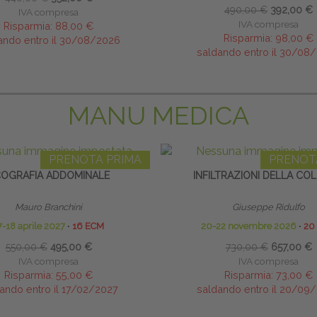
490,00 €
392,00 €
IVA compresa
IVA compresa
Risparmia:
88,00 €
Risparmia:
98,00 €
ando entro il 30/08/2026
saldando entro il 30/08
MANU MEDICA
PRENOTA PRIMA
PRENOT
OGRAFIA ADDOMINALE
INFILTRAZIONI DELLA CO
Mauro Branchini
Giuseppe Ridulfo
7-18 aprile 2027
∙
16 ECM
20-22 novembre 2026
∙
20
550,00 €
495,00 €
730,00 €
657,00 €
IVA compresa
IVA compresa
Risparmia:
55,00 €
Risparmia:
73,00 €
ando entro il 17/02/2027
saldando entro il 20/09