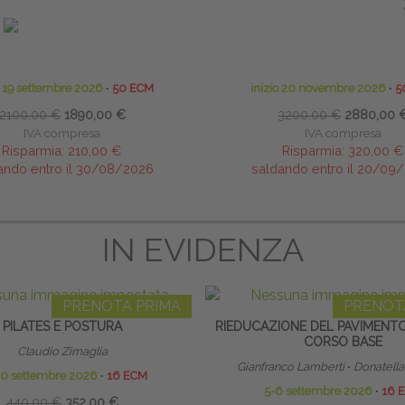
SSI PRIMITIVI: TECNICHE DI
TECNICHE OSTEOPATICHE STRU
MAZIONE MOTORIA, COGNITIVA
MASTER
ED EMOTIVA
ile Scientifico:
Luca Sangiovanni
Marco Chiantello - Luca Bra
o 19 settembre 2026
∙
50 ECM
inizio 20 novembre 2026
∙
5
2100,00 €
1890,00 €
3200,00 €
2880,00 
IVA compresa
IVA compresa
Risparmia:
210,00 €
Risparmia:
320,00 €
ando entro il 30/08/2026
saldando entro il 20/09
IN EVIDENZA
PRENOTA PRIMA
PRENOT
PILATES E POSTURA
RIEDUCAZIONE DEL PAVIMENTO
CORSO BASE
Claudio Zimaglia
Gianfranco Lamberti
∙
Donatella
20 settembre 2026
∙
16 ECM
5-6 settembre 2026
∙
16 
440,00 €
352,00 €