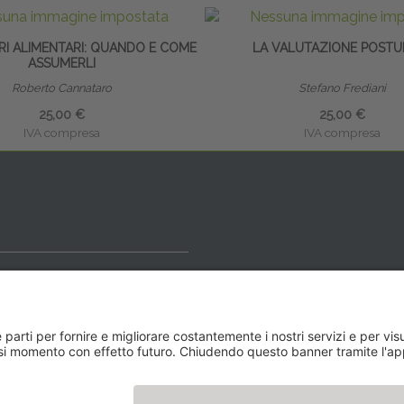
RI ALIMENTARI: QUANDO E COME
LA VALUTAZIONE POSTU
ASSUMERLI
Roberto Cannataro
Stefano Frediani
25,00 €
25,00 €
IVA compresa
IVA compresa
ideale
y BLOG
Newsletter