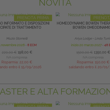
NOVITÀ
PRENOTA PRIMA
PRENOT
O INFORMATO E DISPOSIZIONI
HOMEODYNAMIC BOWEN THERA
ICIPATE DI TRATTAMENTO
BOWEN OMEODINAMI
Muzio Stornelli
Ariya Lodge
∙
Linda Turri
5 novembre 2026
∙
8 ECM
inizio 20 marzo 2027
∙
48 
220,00 €
198,00 €
1500,00 €
1350,00 €
IVA compresa
IVA compresa
Risparmia:
22,00 €
Risparmia:
150,00 €
ando entro il 15/09/2026
saldando entro il 20/01
ASTER E ALTA FORMAZIO
PRENOTA PRIMA
PRENOT