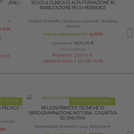
×
×
TTURALI -
SCUOLA CLINICA DI ALTA FORMAZIONE IN
HOME
RIABILITAZIONE PELVI-PERINEALE
mbilla
Direttori Scientifici:
Gianfranco Lamberti
∙
Donatella
Giraudo
0 ECM
inizio 12 settembre 2026
∙
50 ECM
€
3300,00 €
2970,00 €
IVA compresa
Risparmia:
330,00 €
/2026
saldando entro il 30/08/2026
A PRIMA
PRENOTA PRIMA
 PELVICO -
RIFLESSI PRIMITIVI: TECNICHE DI
TR
RIPROGRAMMAZIONE MOTORIA, COGNITIVA
SCO
ED EMOTIVA
 Giraudo
Responsabile Scientifico:
Luca Sangiovanni
Emanue
ECM