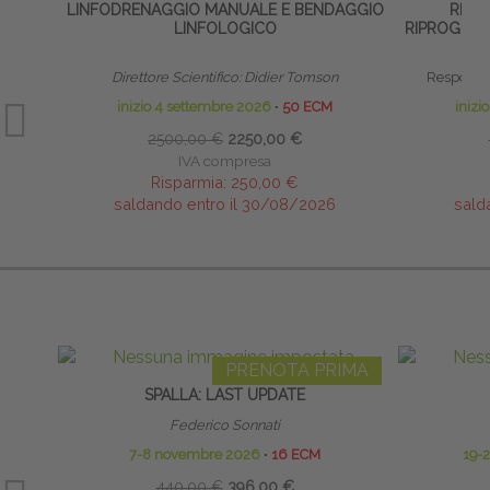
LINFODRENAGGIO MANUALE E BENDAGGIO
RIFLE
LINFOLOGICO
RIPROGRAM
Direttore Scientifico: Didier Tomson
Responsab
inizio 4 settembre 2026
∙
50 ECM
inizi
2500,00 €
2250,00 €
IVA compresa
Risparmia:
250,00 €
saldando entro il 30/08/2026
sald
PRENOTA PRIMA
SPALLA: LAST UPDATE
Federico Sonnati
7-8 novembre 2026
∙
16 ECM
19-
440,00 €
396,00 €