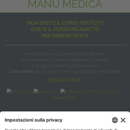
MANU MEDICA
"NON ESISTE IL CORSO PER TUTTI
ESISTE IL CORSO PIÙ ADATTO
PER OGNUNO DI VOI"
I nostri corsi sono davvero tanti, tutti validi
ma rispondenti a diverse esigenze formative
e di aggiornamento professionale.
EdiAcademy
vuole aiutarvi nella scelta dell’evento ideale
SEGUICI QUI:
EdiAcademy BLOG
Newsletter
FAQ