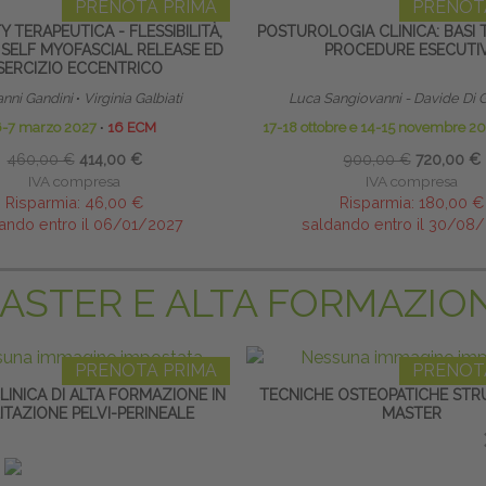
PRENOTA PRIMA
PRENOT
TY TERAPEUTICA - FLESSIBILITÀ,
POSTUROLOGIA CLINICA: BASI 
 SELF MYOFASCIAL RELEASE ED
PROCEDURE ESECUTI
SERCIZIO ECCENTRICO
anni Gandini
∙
Virginia Galbiati
Luca Sangiovanni - Davide Di 
6-7 marzo 2027
∙
16 ECM
17-18 ottobre e 14-15 novembre 2
460,00 €
414,00 €
900,00 €
720,00 €
IVA compresa
IVA compresa
Risparmia:
46,00 €
Risparmia:
180,00 €
ando entro il 06/01/2027
saldando entro il 30/08
ASTER E ALTA FORMAZIO
PRENOTA PRIMA
PRENOT
INICA DI ALTA FORMAZIONE IN
TECNICHE OSTEOPATICHE STRU
LITAZIONE PELVI-PERINEALE
MASTER
ifici:
Gianfranco Lamberti
∙
Donatella
Marco Chiantello - Luca Bra
Giraudo