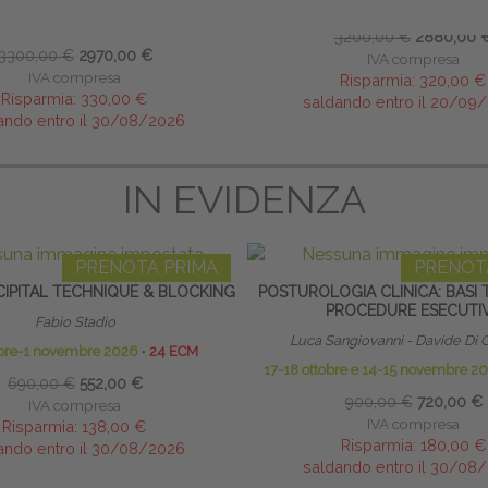
inizio 20 novembre 2026
∙
5
o 12 settembre 2026
∙
50 ECM
3200,00 €
2880,00 
3300,00 €
2970,00 €
IVA compresa
IVA compresa
Risparmia:
320,00 €
Risparmia:
330,00 €
saldando entro il 20/09
ando entro il 30/08/2026
IN EVIDENZA
PRENOTA PRIMA
PRENOT
IPITAL TECHNIQUE & BLOCKING
POSTUROLOGIA CLINICA: BASI 
PROCEDURE ESECUTI
Fabio Stadio
Luca Sangiovanni - Davide Di 
obre-1 novembre 2026
∙
24 ECM
17-18 ottobre e 14-15 novembre 2
690,00 €
552,00 €
900,00 €
720,00 €
IVA compresa
IVA compresa
Risparmia:
138,00 €
Risparmia:
180,00 €
ando entro il 30/08/2026
saldando entro il 30/08