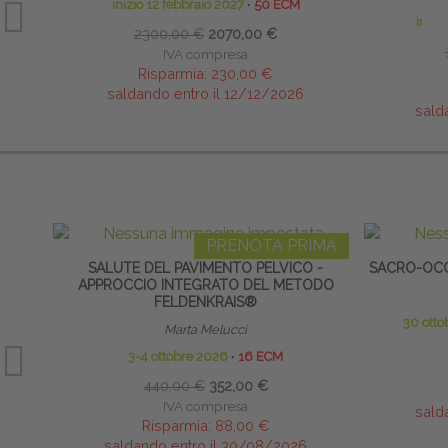
inizio 12 febbraio 2027
∙
50 ECM
inizi
2300,00 €
2070,00 €
IVA compresa
Risparmia:
230,00 €
saldando entro il 12/12/2026
sald
PRENOTA PRIMA
SALUTE DEL PAVIMENTO PELVICO -
SACRO-OCC
APPROCCIO INTEGRATO DEL METODO
FELDENKRAIS®
30 ott
Marta Melucci
3-4 ottobre 2026
∙
16 ECM
440,00 €
352,00 €
IVA compresa
sald
Risparmia:
88,00 €
saldando entro il 30/08/2026