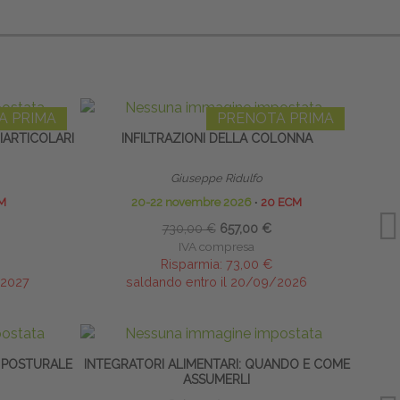
A PRIMA
PRENOTA PRIMA
RIARTICOLARI
INFILTRAZIONI DELLA COLONNA
I
Giuseppe Ridulfo
M
20-22 novembre 2026
∙
20 ECM
730,00 €
657,00 €
IVA compresa
Risparmia:
73,00 €
/2027
saldando entro il 20/09/2026
 POSTURALE
INTEGRATORI ALIMENTARI: QUANDO E COME
ASSUMERLI