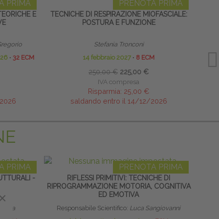
A PRIMA
PRENOTA PRIMA
TEORICHE E
TECNICHE DI RESPIRAZIONE MIOFASCIALE:
TECN
VE
POSTURA E FUNZIONE
Gregorio
Stefania Tronconi
026
∙
32 ECM
14 febbraio 2027
∙
8 ECM
250,00 €
225,00 €
IVA compresa
Risparmia:
25,00 €
/2026
saldando entro il 14/12/2026
NE
A PRIMA
PRENOTA PRIMA
TTURALI -
RIFLESSI PRIMITIVI: TECNICHE DI
HOME
RIPROGRAMMAZIONE MOTORIA, COGNITIVA
×
×
ED EMOTIVA
mbilla
Responsabile Scientifico:
Luca Sangiovanni