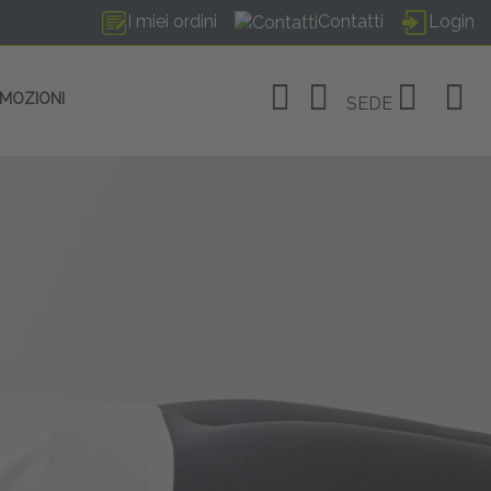
I miei ordini
Contatti
Login
OMOZIONI
SEDE