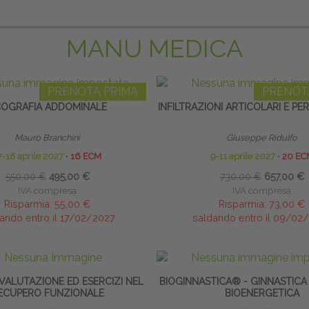
MANU MEDICA
PRENOTA PRIMA
PRENOT
OGRAFIA ADDOMINALE
INFILTRAZIONI ARTICOLARI E PE
Mauro Branchini
Giuseppe Ridulfo
7-18 aprile 2027
∙
16 ECM
9-11 aprile 2027
∙
20 EC
550,00 €
495,00 €
730,00 €
657,00 €
IVA compresa
IVA compresa
Risparmia:
55,00 €
Risparmia:
73,00 €
ando entro il 17/02/2027
saldando entro il 09/02
 VALUTAZIONE ED ESERCIZI NEL
BIOGINNASTICA® - GINNASTICA
ECUPERO FUNZIONALE
BIOENERGETICA