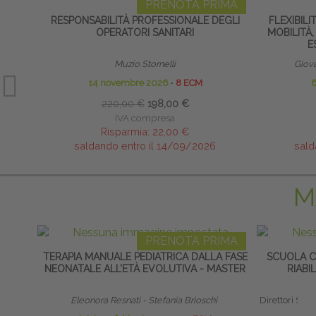
PRENOTA PRIMA
RESPONSABILITÀ PROFESSIONALE DEGLI
FLEXIBILI
OPERATORI SANITARI
MOBILITÀ,
E
Muzio Stornelli
Giov
14 novembre 2026
∙
8 ECM
220,00 €
198,00 €
IVA compresa
Risparmia:
22,00 €
saldando entro il 14/09/2026
sald
M
PRENOTA PRIMA
TERAPIA MANUALE PEDIATRICA DALLA FASE
SCUOLA CL
NEONATALE ALL’ETÀ EVOLUTIVA - MASTER
RIABI
Eleonora Resnati - Stefania Brioschi
Direttori Scient