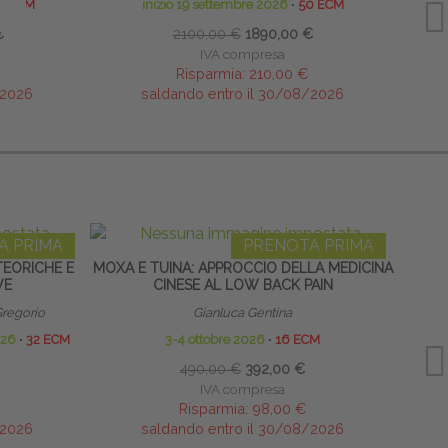
0 ECM
inizio 19 settembre 2026
∙
50 ECM
€
2100,00 €
1890,00 €
IVA compresa
Risparmia:
210,00 €
/2026
saldando entro il 30/08/2026
A PRIMA
PRENOTA PRIMA
TEORICHE E
MOXA E TUINA: APPROCCIO DELLA MEDICINA
CON
VE
CINESE AL LOW BACK PAIN
Gregorio
Gianluca Gentina
026
∙
32 ECM
3-4 ottobre 2026
∙
16 ECM
490,00 €
392,00 €
IVA compresa
Risparmia:
98,00 €
/2026
saldando entro il 30/08/2026