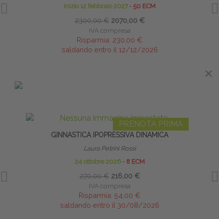
inizio 12 febbraio 2027
∙
50 ECM
2300,00 €
2070,00 €
IVA compresa
Risparmia:
230,00 €
saldando entro il 12/12/2026
×
×
IN EVIDENZA
PRENOTA PRIMA
GINNASTICA IPOPRESSIVA DINAMICA
MOX
Laura Petrini Rossi
24 ottobre 2026
∙
8 ECM
270,00 €
216,00 €
IVA compresa
Risparmia:
54,00 €
saldando entro il 30/08/2026