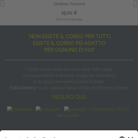
Stefania Tronconi
25,00 €
IVA compresa
"NON ESISTE IL CORSO PER TUTTI
ESISTE IL CORSO PIÙ ADATTO
PER OGNUNO DI VOI"
I nostri corsi sono davvero tanti, tutti validi
ma rispondenti a diverse esigenze formative
e di aggiornamento professionale.
EdiAcademy
vuole aiutarvi nella scelta dell’evento ideale
SEGUICI QUI:
EdiAcademy BLOG
Newsletter