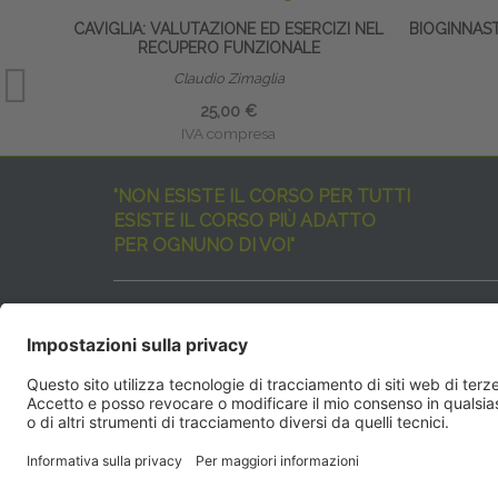
CAVIGLIA: VALUTAZIONE ED ESERCIZI NEL
BIOGINNAS
RECUPERO FUNZIONALE
Claudio Zimaglia
25,00 €
IVA compresa
"NON ESISTE IL CORSO PER TUTTI
ESISTE IL CORSO PIÙ ADATTO
PER OGNUNO DI VOI"
I nostri corsi sono davvero tanti, tutti validi
ma rispondenti a diverse esigenze formative
e di aggiornamento professionale.
EdiAcademy
vuole aiutarvi nella scelta dell’evento 
SEGUICI QUI:
EdiAcadem