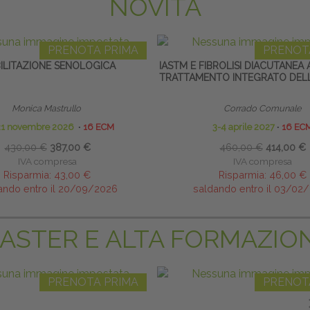
NOVITÀ
PRENOTA PRIMA
PRENOT
BILITAZIONE SENOLOGICA
IASTM E FIBROLISI DIACUTANEA 
TRATTAMENTO INTEGRATO DELL
Monica Mastrullo
Corrado Comunale
21 novembre 2026
∙
16 ECM
3-4 aprile 2027
∙
16 EC
430,00 €
387,00 €
460,00 €
414,00 €
IVA compresa
IVA compresa
Risparmia:
43,00 €
Risparmia:
46,00 €
ando entro il 20/09/2026
saldando entro il 03/02
ASTER E ALTA FORMAZIO
PRENOTA PRIMA
PRENOT
 OSTEOPATICHE STRUTTURALI -
LINFODRENAGGIO MANUALE E 
MASTER
LINFOLOGICO