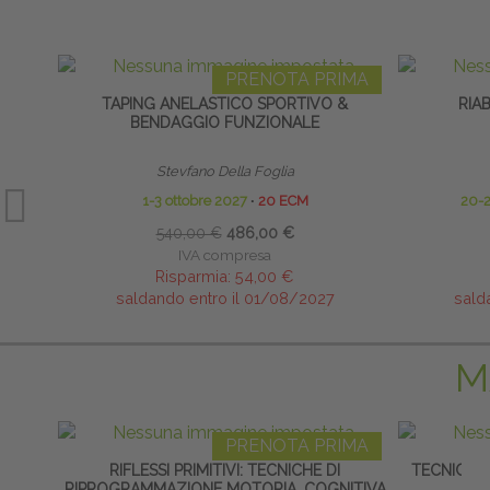
PRENOTA PRIMA
TAPING ANELASTICO SPORTIVO &
RIA
BENDAGGIO FUNZIONALE
Stevfano Della Foglia
1-3 ottobre 2027
∙
20 ECM
20-
540,00 €
486,00 €
IVA compresa
Risparmia:
54,00 €
saldando entro il 01/08/2027
sald
M
PRENOTA PRIMA
RIFLESSI PRIMITIVI: TECNICHE DI
TECNICHE
RIPROGRAMMAZIONE MOTORIA, COGNITIVA