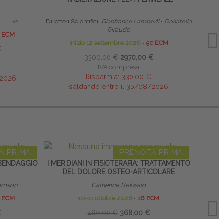
 Tomson
Direttori Scientifici:
Gianfranco Lamberti
∙
Donatella
Giraudo
 ECM
inizio 12 settembre 2026
∙
50 ECM
€
3300,00 €
2970,00 €
IVA compresa
Risparmia:
330,00 €
/2026
saldando entro il 30/08/2026
A PRIMA
PRENOTA PRIMA
BENDAGGIO
I MERIDIANI IN FISIOTERAPIA: TRATTAMENTO
LA P
DEL DOLORE OSTEO-ARTICOLARE
FA
 Tomson
Catherine Bellwald
 ECM
10-11 ottobre 2026
∙
16 ECM
€
460,00 €
368,00 €