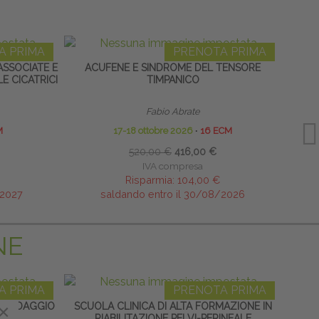
A PRIMA
PRENOTA PRIMA
ASSOCIATE E
ACUFENE E SINDROME DEL TENSORE
EQUIL
E CICATRICI
TIMPANICO
Fabio Abrate
M
17-18 ottobre 2026
∙
16 ECM
520,00 €
416,00 €
IVA compresa
Risparmia:
104,00 €
/2027
saldando entro il 30/08/2026
NE
A PRIMA
PRENOTA PRIMA
BENDAGGIO
×
×
SCUOLA CLINICA DI ALTA FORMAZIONE IN
HOME
RIABILITAZIONE PELVI-PERINEALE