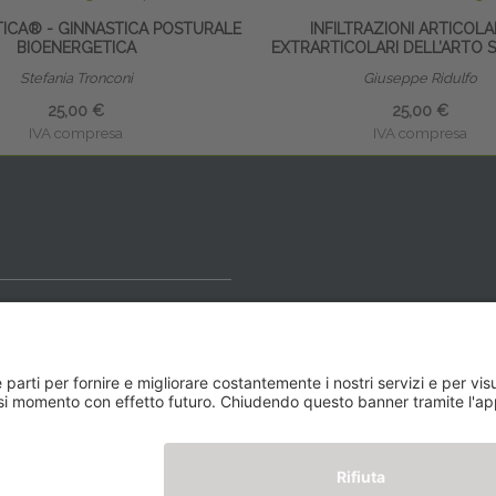
TICA® - GINNASTICA POSTURALE
INFILTRAZIONI ARTICOLA
BIOENERGETICA
EXTRARTICOLARI DELL’ARTO 
Stefania Tronconi
Giuseppe Ridulfo
25,00 €
25,00 €
IVA compresa
IVA compresa
ideale
y BLOG
Newsletter