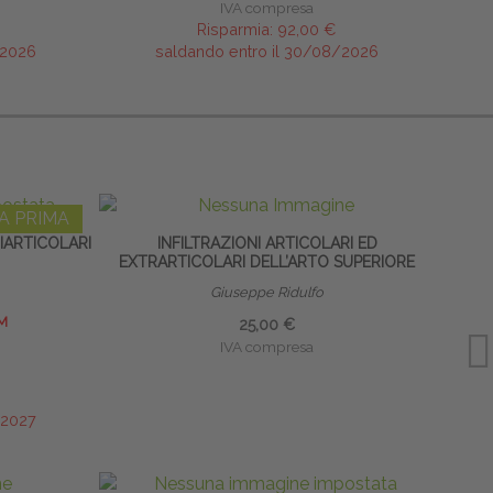
IVA compresa
Risparmia:
92,00 €
/2026
saldando entro il 30/08/2026
A PRIMA
RIARTICOLARI
INFILTRAZIONI ARTICOLARI ED
EXTRARTICOLARI DELL’ARTO SUPERIORE
EXT
Giuseppe Ridulfo
M
25,00 €
IVA compresa
/2027