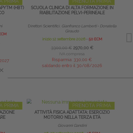
A PRIMA
PRENOTA PRIMA
PYTM (HBT)
SCUOLA CLINICA DI ALTA FORMAZIONE IN
CO
RIABILITAZIONE PELVI-PERINEALE
RIPR
ni
Direttori Scientifici:
Gianfranco Lamberti
∙
Donatella
Res
Giraudo
ECM
inizio 12 settembre 2026
∙
50 ECM
3300,00 €
2970,00 €
IVA compresa
Risparmia:
330,00 €
/2027
saldando entro il 30/08/2026
×
A PRIMA
PRENOTA PRIMA
LAZIONE
ATTIVITÀ FISICA ADATTATA: ESERCIZIO
SACRO
RE
MOTORIO NELLA TERZA ETÀ
Giovanni Gandini
3