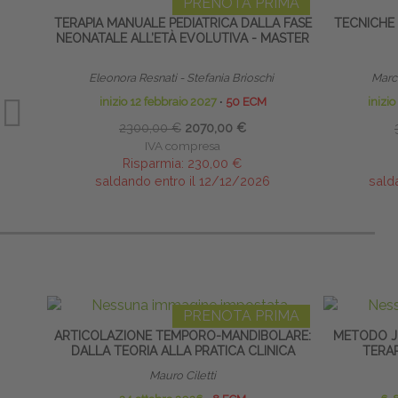
PRENOTA PRIMA
TERAPIA MANUALE PEDIATRICA DALLA FASE
TECNICHE
NEONATALE ALL’ETÀ EVOLUTIVA - MASTER
Eleonora Resnati - Stefania Brioschi
Marco
inizio 12 febbraio 2027
∙
50 ECM
inizi
2300,00 €
2070,00 €
IVA compresa
Risparmia:
230,00 €
saldando entro il 12/12/2026
sald
PRENOTA PRIMA
ARTICOLAZIONE TEMPORO-MANDIBOLARE:
METODO J
DALLA TEORIA ALLA PRATICA CLINICA
TERA
Mauro Ciletti