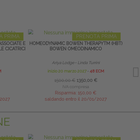
A PRIMA
PRENOTA PRIMA
ASSOCIATE E
HOMEODYNAMIC BOWEN THERAPYTM (HBT)
S
E CICATRICI
BOWEN OMEODINAMICO
AP
Ariya Lodge
∙
Linda Turrini
M
inizio 20 marzo 2027
∙
48 ECM
1500,00 €
1350,00 €
IVA compresa
Risparmia:
150,00 €
/2027
saldando entro il 20/01/2027
NE