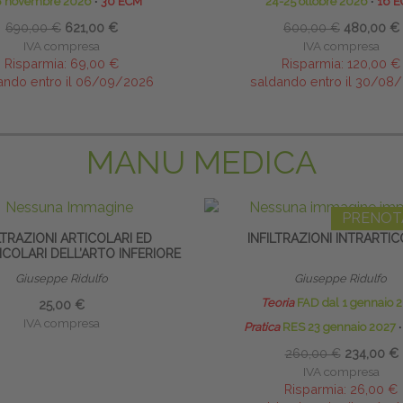
8 novembre 2026
∙
30 ECM
24-25 ottobre 2026
∙
16 
690,00 €
621,00 €
600,00 €
480,00 €
IVA compresa
IVA compresa
Risparmia:
69,00 €
Risparmia:
120,00 €
ando entro il 06/09/2026
saldando entro il 30/08
MANU MEDICA
PRENOT
LTRAZIONI ARTICOLARI ED
INFILTRAZIONI INTRARTIC
COLARI DELL’ARTO INFERIORE
Giuseppe Ridulfo
Giuseppe Ridulfo
Teoria
FAD dal 1 gennaio 
25,00 €
IVA compresa
Pratica
RES 23 gennaio 2027
∙
260,00 €
234,00 €
IVA compresa
Risparmia:
26,00 €