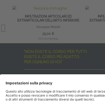
INFILTRAZIONI ARTICOLARI ED
INFI
EXTRARTICOLARI DELL’ARTO INFERIORE
EXTRARTI
Giuseppe Ridulfo
25,00 €
IVA compresa
"NON ESISTE IL CORSO PER TUTTI
ESISTE IL CORSO PIÙ ADATTO
PER OGNUNO DI VOI"
I nostri corsi sono davvero tanti, tutti validi
ma rispondenti a diverse esigenze formative
e di aggiornamento professionale.
EdiAcademy
vuole aiutarvi nella scelta dell’evento 
SEGUICI QUI: