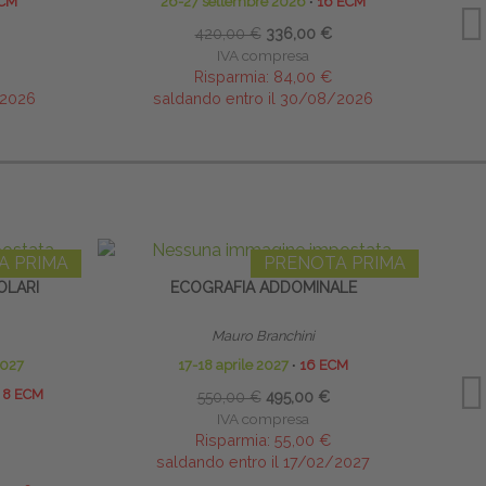
ECM
26-27 settembre 2026
∙
16 ECM
420,00 €
336,00 €
IVA compresa
Risparmia:
84,00 €
/2026
saldando entro il 30/08/2026
A PRIMA
PRENOTA PRIMA
OLARI
ECOGRAFIA ADDOMINALE
EXT
Mauro Branchini
2027
17-18 aprile 2027
∙
16 ECM
8 ECM
550,00 €
495,00 €
IVA compresa
Risparmia:
55,00 €
saldando entro il 17/02/2027