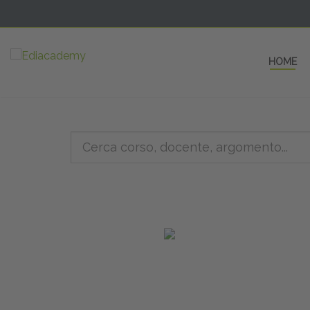
HOME
5 AULE
a una fe
non