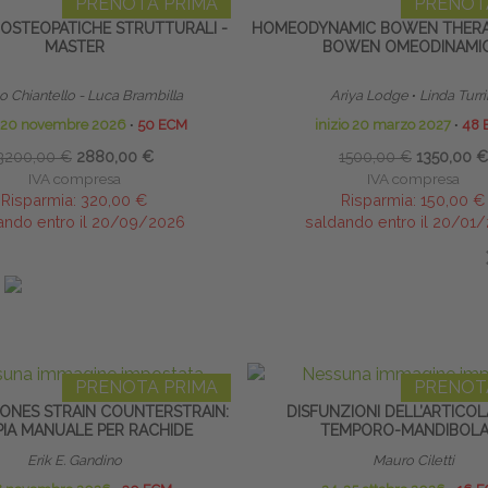
PRENOTA PRIMA
PRENOT
 OSTEOPATICHE STRUTTURALI -
HOMEODYNAMIC BOWEN THERA
MASTER
BOWEN OMEODINAMI
 Chiantello - Luca Brambilla
Ariya Lodge
∙
Linda Turri
o 20 novembre 2026
∙
50 ECM
inizio 20 marzo 2027
∙
48 
3200,00 €
2880,00 €
1500,00 €
1350,00 €
IVA compresa
IVA compresa
Risparmia:
320,00 €
Risparmia:
150,00 €
ando entro il 20/09/2026
saldando entro il 20/01
IN EVIDENZA
PRENOTA PRIMA
PRENOT
ONES STRAIN COUNTERSTRAIN:
DISFUNZIONI DELL’ARTICO
PIA MANUALE PER RACHIDE
TEMPORO-MANDIBOLA
Erik E. Gandino
Mauro Ciletti