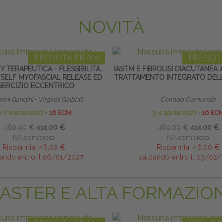
NOVITÀ
PRENOTA PRIMA
PRENOT
TY TERAPEUTICA - FLESSIBILITÀ,
IASTM E FIBROLISI DIACUTANEA 
 SELF MYOFASCIAL RELEASE ED
TRATTAMENTO INTEGRATO DELL
SERCIZIO ECCENTRICO
anni Gandini
∙
Virginia Galbiati
Corrado Comunale
6-7 marzo 2027
∙
16 ECM
3-4 aprile 2027
∙
16 EC
460,00 €
414,00 €
460,00 €
414,00 €
IVA compresa
IVA compresa
Risparmia:
46,00 €
Risparmia:
46,00 €
ando entro il 06/01/2027
saldando entro il 03/02
ASTER E ALTA FORMAZIO