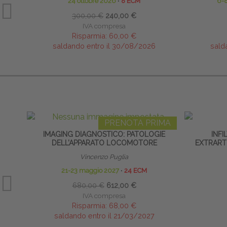
24 ottobre 2026
∙
8 ECM
6-
300,00 €
240,00 €
IVA compresa
Risparmia:
60,00 €
saldando entro il 30/08/2026
sald
PRENOTA PRIMA
IMAGING DIAGNOSTICO: PATOLOGIE
INFI
DELL’APPARATO LOCOMOTORE
EXTRARTI
Vincenzo Puglia
21-23 maggio 2027
∙
24 ECM
680,00 €
612,00 €
IVA compresa
Risparmia:
68,00 €
saldando entro il 21/03/2027