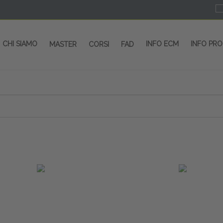
CHI SIAMO
INFO ECM
INFO PR
MASTER
CORSI
FAD
 CORSI - SALA CONGRESSI - SPAZI ESP
OLTRE 200 EVENTI OGNI ANNO
PROVIDER ECM dal 2004
CORSI RESIDENZIALI
MASTER IN ALTA FORMAZIONE
ACCREDITAMENTO ECM
rmata di Metropolitana MM4 (REPETTI) dall’aeroporto di Mila
 abbiamo mai smesso di dare risposte ai vostri bisogni forma
dedicati a professionisti sanitari e tecnici dello sport