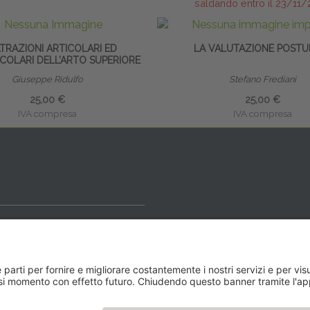
saldando entro il 23/11
LTRAZIONI ARTICOLARI ED
LA VALUTAZIONE POSTU
COLARI DELL’ARTO SUPERIORE
Giuseppe Ridulfo
Stefano Frediani
25,00 €
25,00 €
IVA compresa
IVA compresa
ideale