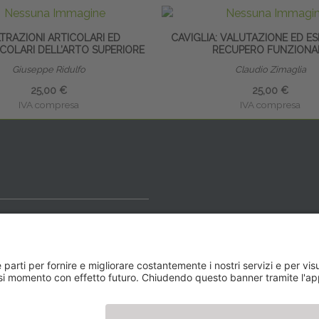
LTRAZIONI ARTICOLARI ED
CAVIGLIA: VALUTAZIONE ED ES
COLARI DELL’ARTO SUPERIORE
RECUPERO FUNZIONA
Giuseppe Ridulfo
Claudio Zimaglia
25,00 €
25,00 €
IVA compresa
IVA compresa
ideale
y BLOG
Newsletter