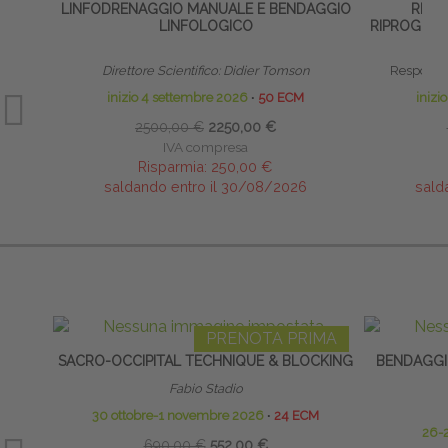
LINFODRENAGGIO MANUALE E BENDAGGIO
RIFLE
LINFOLOGICO
RIPROGRAM
Direttore Scientifico: Didier Tomson
Responsab
inizio 4 settembre 2026
∙
50 ECM
inizi
2500,00 €
2250,00 €
IVA compresa
Risparmia:
250,00 €
saldando entro il 30/08/2026
sald
PRENOTA PRIMA
SACRO-OCCIPITAL TECHNIQUE & BLOCKING
BENDAGGI
Fabio Stadio
30 ottobre-1 novembre 2026
∙
24 ECM
26-
690,00 €
552,00 €