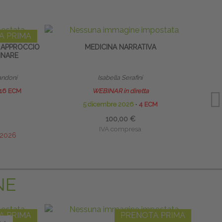
A PRIMA
 APPROCCIO
MEDICINA NARRATIVA
IASTM
INARE
TRATT
andoni
Isabella Serafini
16 ECM
WEBINAR in diretta
5 dicembre 2026
∙
4 ECM
100,00 €
IVA compresa
/2026
NE
A PRIMA
PRENOTA PRIMA