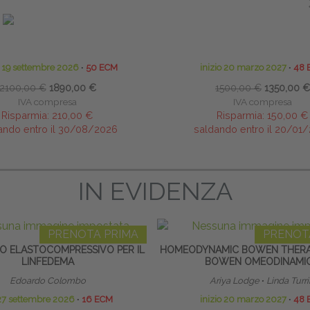
SSI PRIMITIVI: TECNICHE DI
HOMEODYNAMIC BOWEN THERA
MAZIONE MOTORIA, COGNITIVA
BOWEN OMEODINAMI
ED EMOTIVA
ile Scientifico:
Luca Sangiovanni
Ariya Lodge
∙
Linda Turri
o 19 settembre 2026
∙
50 ECM
inizio 20 marzo 2027
∙
48 
2100,00 €
1890,00 €
1500,00 €
1350,00 €
IVA compresa
IVA compresa
Risparmia:
210,00 €
Risparmia:
150,00 €
ando entro il 30/08/2026
saldando entro il 20/01
IN EVIDENZA
PRENOTA PRIMA
PRENOT
O ELASTOCOMPRESSIVO PER IL
HOMEODYNAMIC BOWEN THERA
LINFEDEMA
BOWEN OMEODINAMI
Edoardo Colombo
Ariya Lodge
∙
Linda Turri
27 settembre 2026
∙
16 ECM
inizio 20 marzo 2027
∙
48 