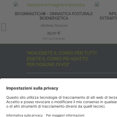
BIOGINNASTICA® - GINNASTICA POSTURALE
INFI
BIOENERGETICA
EXTRARTI
Stefania Tronconi
25,00 €
IVA compresa
"NON ESISTE IL CORSO PER TUTTI
ESISTE IL CORSO PIÙ ADATTO
PER OGNUNO DI VOI"
I nostri corsi sono davvero tanti, tutti validi
ma rispondenti a diverse esigenze formative
e di aggiornamento professionale.
EdiAcademy
vuole aiutarvi nella scelta dell’evento 
SEGUICI QUI:
EdiAcadem