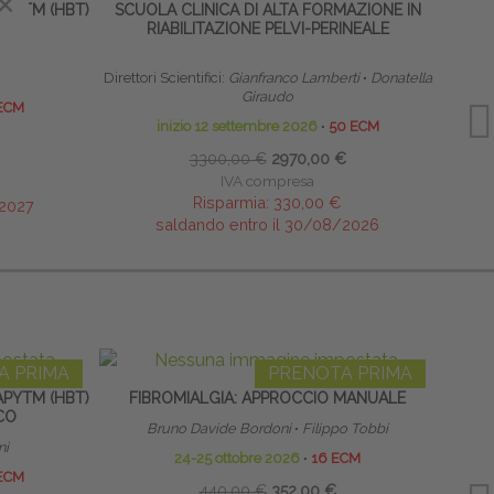
×
PYTM (HBT)
SCUOLA CLINICA DI ALTA FORMAZIONE IN
TERAP
CO
RIABILITAZIONE PELVI-PERINEALE
NEON
ni
Direttori Scientifici:
Gianfranco Lamberti
∙
Donatella
Giraudo
ECM
inizio 12 settembre 2026
∙
50 ECM
3300,00 €
2970,00 €
IVA compresa
Risparmia:
330,00 €
/2027
saldando entro il 30/08/2026
A PRIMA
PRENOTA PRIMA
PYTM (HBT)
FIBROMIALGIA: APPROCCIO MANUALE
SCUO
CO
Bruno Davide Bordoni
∙
Filippo Tobbi
ni
Direttor
24-25 ottobre 2026
∙
16 ECM
ECM
440,00 €
352,00 €