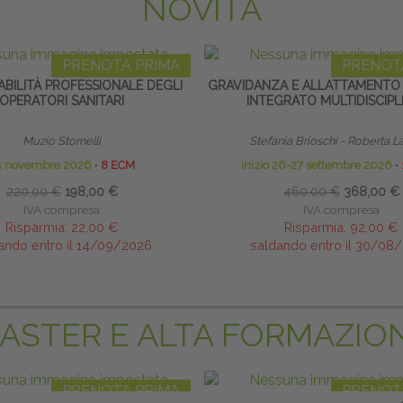
NOVITÀ
PRENOTA PRIMA
PRENOT
BILITÀ PROFESSIONALE DEGLI
GRAVIDANZA E ALLATTAMENTO
OPERATORI SANITARI
INTEGRATO MULTIDISCIPL
Muzio Stornelli
Stefania Brioschi - Roberta L
4 novembre 2026
∙
8 ECM
inizio 26-27 settembre 2026
∙
220,00 €
198,00 €
460,00 €
368,00 €
IVA compresa
IVA compresa
Risparmia:
22,00 €
Risparmia:
92,00 €
ando entro il 14/09/2026
saldando entro il 30/08
ASTER E ALTA FORMAZIO
PRENOTA PRIMA
PRENOT