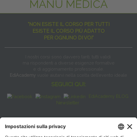
MANU MEDICA
"NON ESISTE IL CORSO PER TUTTI
ESISTE IL CORSO PIÙ ADATTO
PER OGNUNO DI VOI"
I nostri corsi sono davvero tanti, tutti validi
ma rispondenti a diverse esigenze formative
e di aggiornamento professionale.
EdiAcademy
vuole aiutarvi nella scelta dell’evento ideale
SEGUICI QUI:
EdiAcademy BLOG
Newsletter
FAQ