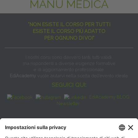
MANU MEDICA
"NON ESISTE IL CORSO PER TUTTI
ESISTE IL CORSO PIÙ ADATTO
PER OGNUNO DI VOI"
I nostri corsi sono davvero tanti, tutti validi
ma rispondenti a diverse esigenze formative
e di aggiornamento professionale.
EdiAcademy
vuole aiutarvi nella scelta dell’evento ideale
SEGUICI QUI:
EdiAcademy BLOG
Newsletter
FAQ