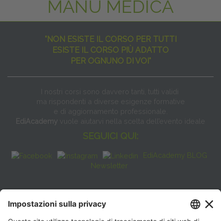
MANU MEDICA
"NON ESISTE IL CORSO PER TUTTI
ESISTE IL CORSO PIÙ ADATTO
PER OGNUNO DI VOI"
I nostri corsi sono davvero tanti, tutti validi
ma rispondenti a diverse esigenze formative
e di aggiornamento professionale.
EdiAcademy
vuole aiutarvi nella scelta dell’evento ideale
SEGUICI QUI:
EdiAcademy BLOG
Newsletter
FAQ