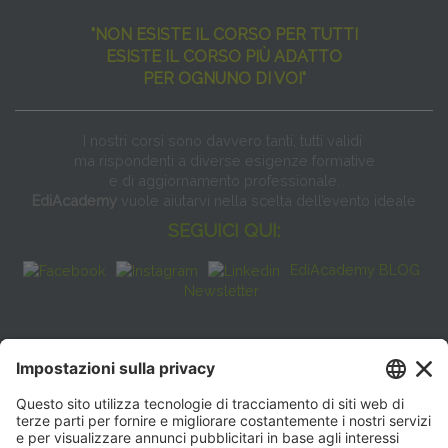
"NON ESISTE IL CORSO PER TUTTI
ESISTE IL CORSO PIÙ ADATTO
PER OGNUNO DI VOI"
I nostri corsi sono davvero tanti, tutti validi
ma rispondenti a diverse esigenze formative
e di aggiornamento professionale.
EdiAcademy
vuole aiutarvi nella scelta dell’evento ideale
SEGUICI QUI:
EdiAcademy BLOG
Newsletter
FAQ
CONTATTI
EdiAcademy