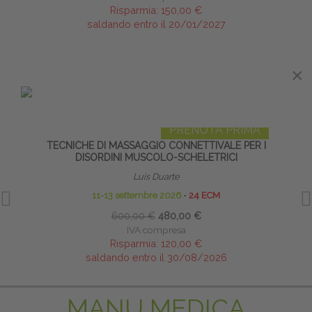
Risparmia:
150,00 €
saldando entro il 20/01/2027
×
×
IN EVIDENZA
PRENOTA PRIMA
TECNICHE DI MASSAGGIO CONNETTIVALE PER I
DISORDINI MUSCOLO-SCHELETRICI
Luis Duarte
11-13 settembre 2026
∙
24 ECM
600,00 €
480,00 €
IVA compresa
Risparmia:
120,00 €
saldando entro il 30/08/2026
MANU MEDICA