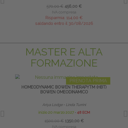
570,00 €
456,00 €
IVA compresa
Risparmia:
114,00 €
saldando entro il 30/08/2026
MASTER E ALTA
FORMAZIONE
PRENOTA PRIMA
HOMEODYNAMIC BOWEN THERAPYTM (HBT)
LI
BOWEN OMEODINAMICO
Ariya Lodge
∙
Linda Turrini
inizio 20 marzo 2027
∙
48 ECM
1500,00 €
1350,00 €
IVA compresa