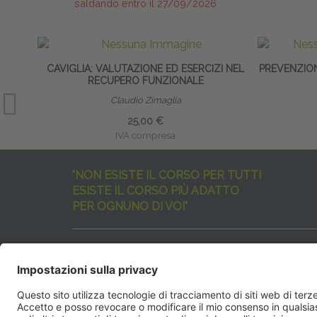
saldando entro il 27/09/2026
CAVIGLIA: VALUTAZIONE ED ESERCIZI NEL
PREVENZION
RECUPERO FUNZIONALE
Claudio Zimaglia
25,00 €
IVA compresa
"NON ESISTE IL CORSO PER TUTTI
ESISTE IL CORSO PIÙ ADATTO
PER OGNUNO DI VOI"
I nostri corsi sono davvero tanti, tutti validi
ma rispondenti a diverse esigenze formative
e di aggiornamento professionale.
EdiAcademy
vuole aiutarvi nella scelta dell’evento 
SEGUICI QUI: