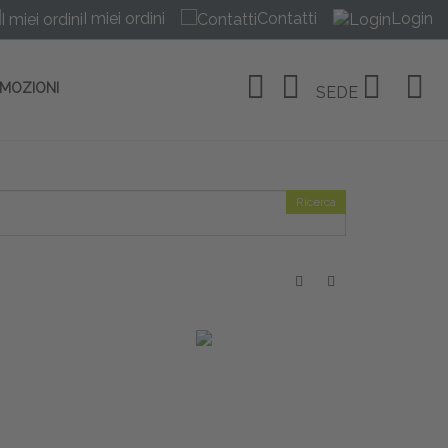
I miei ordini
Contatti
Login
OMOZIONI
SEDE
Ricerca
OSITIVI
no Linate
tivi