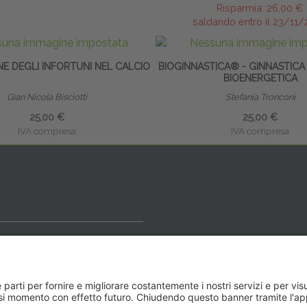
Risparmia:
26,00 €
saldando entro il 23/11
E DEGLI INFORTUNI NEL CALCIO
BIOGINNASTICA® - GINNASTICA
BIOENERGETICA
Gian Nicola Bisciotti
Stefania Tronconi
25,00 €
25,00 €
IVA compresa
IVA compresa
ideale