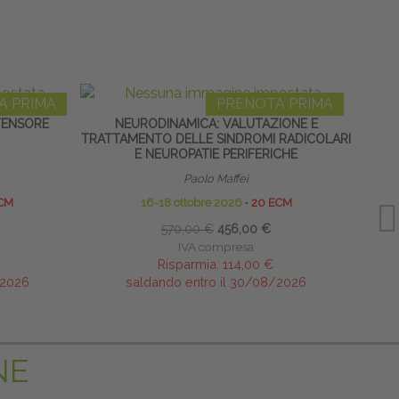
A PRIMA
PRENOTA PRIMA
TENSORE
NEURODINAMICA: VALUTAZIONE E
HOME
TRATTAMENTO DELLE SINDROMI RADICOLARI
E NEUROPATIE PERIFERICHE
Paolo Maffei
CM
16-18 ottobre 2026
∙
20 ECM
570,00 €
456,00 €
IVA compresa
Risparmia:
114,00 €
/2026
saldando entro il 30/08/2026
NE