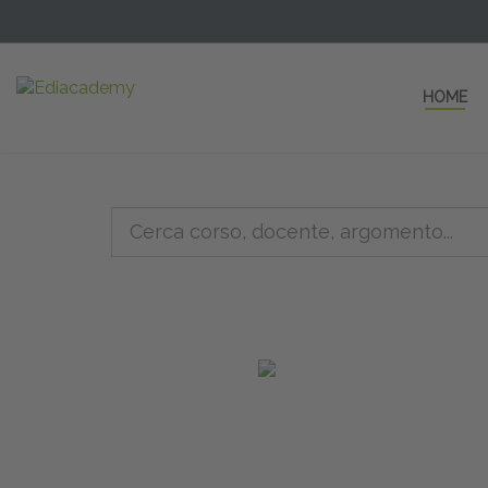
HOME
5 AULE
a una fe
non