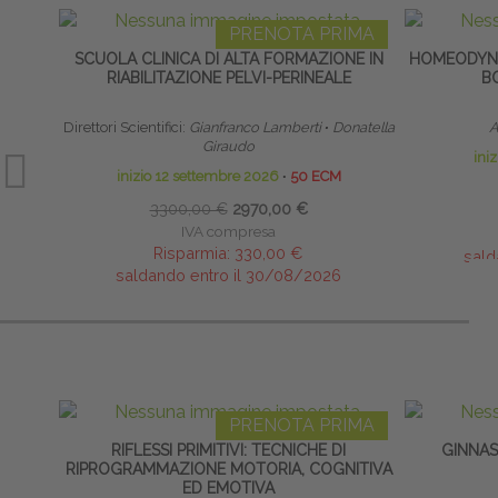
PRENOTA PRIMA
SCUOLA CLINICA DI ALTA FORMAZIONE IN
HOMEODYNA
RIABILITAZIONE PELVI-PERINEALE
B
Direttori Scientifici:
Gianfranco Lamberti
∙
Donatella
A
Giraudo
ini
inizio 12 settembre 2026
∙
50 ECM
3300,00 €
2970,00 €
IVA compresa
Risparmia:
330,00 €
sald
saldando entro il 30/08/2026
PRENOTA PRIMA
RIFLESSI PRIMITIVI: TECNICHE DI
GINNAS
RIPROGRAMMAZIONE MOTORIA, COGNITIVA
ED EMOTIVA