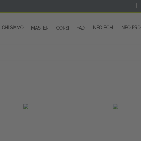
CHI SIAMO
INFO ECM
INFO PR
MASTER
CORSI
FAD
 CORSI - SALA CONGRESSI - SPAZI ESP
OLTRE 200 EVENTI OGNI ANNO
PROVIDER ECM dal 2004
CORSI RESIDENZIALI
MASTER IN ALTA FORMAZIONE
ACCREDITAMENTO ECM
rmata di Metropolitana MM4 (REPETTI) dall’aeroporto di Mila
 abbiamo mai smesso di dare risposte ai vostri bisogni forma
dedicati a professionisti sanitari e tecnici dello sport