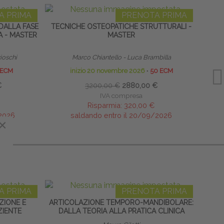
A PRIMA
PRENOTA PRIMA
DALLA FASE
TECNICHE OSTEOPATICHE STRUTTURALI -
LINF
A - MASTER
MASTER
rioschi
Marco Chiantello - Luca Brambilla
 ECM
inizio 20 novembre 2026
∙
50 ECM
€
3200,00 €
2880,00 €
IVA compresa
Risparmia:
320,00 €
/2026
saldando entro il 20/09/2026
×
A PRIMA
PRENOTA PRIMA
ZIONE E
ARTICOLAZIONE TEMPORO-MANDIBOLARE:
SACRO
ZIENTE
DALLA TEORIA ALLA PRATICA CLINICA