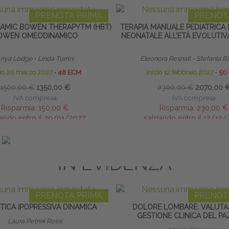
PRENOTA PRIMA
PRENOT
MIC BOWEN THERAPYTM (HBT)
TERAPIA MANUALE PEDIATRICA 
OWEN OMEODINAMICO
NEONATALE ALL’ETÀ EVOLUTIV
riya Lodge
∙
Linda Turrini
Eleonora Resnati - Stefania B
zio 20 marzo 2027
∙
48 ECM
inizio 12 febbraio 2027
∙
50
1500,00 €
1350,00 €
2300,00 €
2070,00 
IVA compresa
IVA compresa
Risparmia:
150,00 €
Risparmia:
230,00 €
ando entro il 20/01/2027
saldando entro il 12/12
IN EVIDENZA
PRENOTA PRIMA
PRENOT
TICA IPOPRESSIVA DINAMICA
DOLORE LOMBARE: VALUTA
GESTIONE CLINICA DEL PA
Laura Petrini Rossi