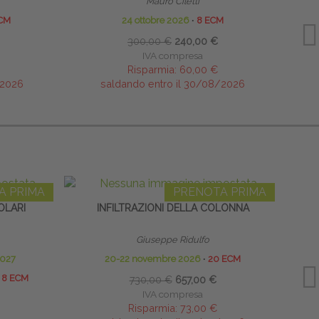
Mauro Ciletti
3
CM
24 ottobre 2026
∙
8 ECM
300,00 €
240,00 €
IVA compresa
Risparmia:
60,00 €
/2026
saldando entro il 30/08/2026
A PRIMA
PRENOTA PRIMA
OLARI
INFILTRAZIONI DELLA COLONNA
Giuseppe Ridulfo
2027
20-22 novembre 2026
∙
20 ECM
8 ECM
730,00 €
657,00 €
IVA compresa
Risparmia:
73,00 €