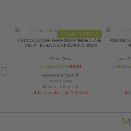
PRENOTA PRIMA
ARTICOLAZIONE TEMPORO-MANDIBOLARE:
POSTUROLO
DALLA TEORIA ALLA PRATICA CLINICA
P
Mauro Ciletti
Luca Sa
24 ottobre 2026
∙
8 ECM
17-18 otto
300,00 €
240,00 €
IVA compresa
Risparmia:
60,00 €
saldando entro il 30/08/2026
sald
M