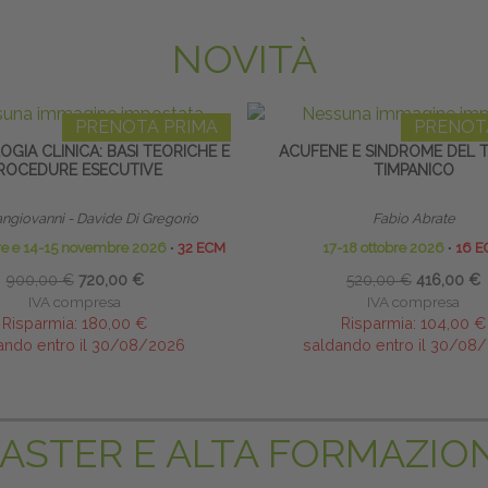
NOVITÀ
PRENOTA PRIMA
PRENOT
GIA CLINICA: BASI TEORICHE E
ACUFENE E SINDROME DEL 
ROCEDURE ESECUTIVE
TIMPANICO
ngiovanni - Davide Di Gregorio
Fabio Abrate
bre e 14-15 novembre 2026
∙
32 ECM
17-18 ottobre 2026
∙
16 E
900,00 €
720,00 €
520,00 €
416,00 €
IVA compresa
IVA compresa
Risparmia:
180,00 €
Risparmia:
104,00 €
ando entro il 30/08/2026
saldando entro il 30/08
ASTER E ALTA FORMAZIO