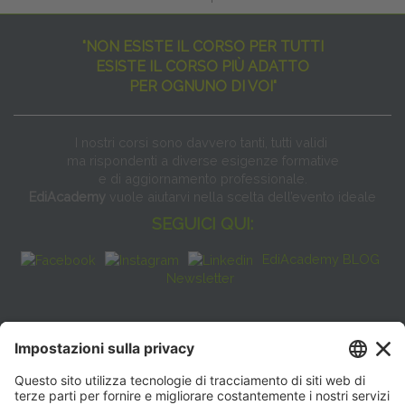
"NON ESISTE IL CORSO PER TUTTI
ESISTE IL CORSO PIÙ ADATTO
PER OGNUNO DI VOI"
I nostri corsi sono davvero tanti, tutti validi
ma rispondenti a diverse esigenze formative
e di aggiornamento professionale.
EdiAcademy
vuole aiutarvi nella scelta dell’evento ideale
SEGUICI QUI:
EdiAcademy BLOG
Newsletter
FAQ
CONTATTI