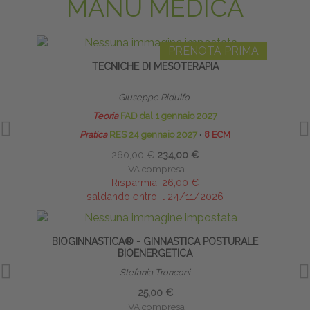
MANU MEDICA
PRENOTA PRIMA
TECNICHE DI MESOTERAPIA
Giuseppe Ridulfo
Teoria
FAD dal 1 gennaio 2027
Pratica
RES 24 gennaio 2027
∙
8 ECM
260,00 €
234,00 €
IVA compresa
Risparmia:
26,00 €
saldando entro il 24/11/2026
BIOGINNASTICA® - GINNASTICA POSTURALE
INT
BIOENERGETICA
Stefania Tronconi
25,00 €
IVA compresa