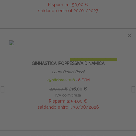
Risparmia:
150,00 €
saldando entro il 20/01/2027
×
×
IN EVIDENZA
PRENOTA PRIMA
GINNASTICA IPOPRESSIVA DINAMICA
I MER
Laura Petrini Rossi
25 ottobre 2026
∙
8 ECM
270,00 €
216,00 €
IVA compresa
Risparmia:
54,00 €
saldando entro il 30/08/2026