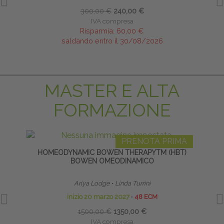
300,00 €
240,00 €
IVA compresa
Risparmia:
60,00 €
saldando entro il 30/08/2026
MASTER E ALTA
FORMAZIONE
PRENOTA PRIMA
HOMEODYNAMIC BOWEN THERAPYTM (HBT)
TE
BOWEN OMEODINAMICO
NE
Ariya Lodge
∙
Linda Turrini
inizio 20 marzo 2027
∙
48 ECM
1500,00 €
1350,00 €
IVA compresa