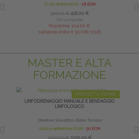
17-18 ottobre 2026
∙
16 ECM
520,00 €
416,00 €
IVA compresa
Risparmia:
104,00 €
saldando entro il 30/08/2026
MASTER E ALTA
FORMAZIONE
PRENOTA PRIMA
LINFODRENAGGIO MANUALE E BENDAGGIO
TE
LINFOLOGICO
NE
Direttore Scientifico: Didier Tomson
inizio 4 settembre 2026
∙
50 ECM
2500,00 €
2250,00 €