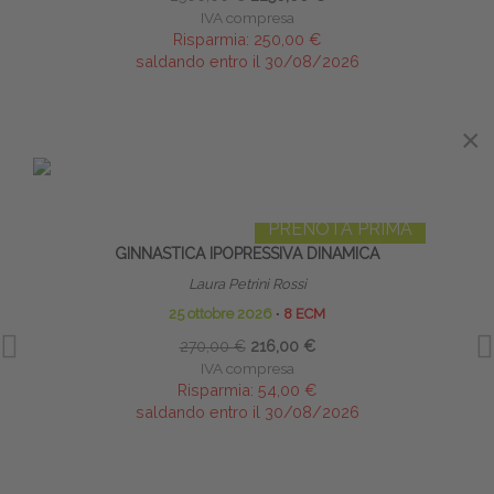
IVA compresa
Risparmia:
250,00 €
saldando entro il 30/08/2026
×
IN EVIDENZA
PRENOTA PRIMA
GINNASTICA IPOPRESSIVA DINAMICA
ARTIC
Laura Petrini Rossi
25 ottobre 2026
∙
8 ECM
270,00 €
216,00 €
IVA compresa
Risparmia:
54,00 €
saldando entro il 30/08/2026