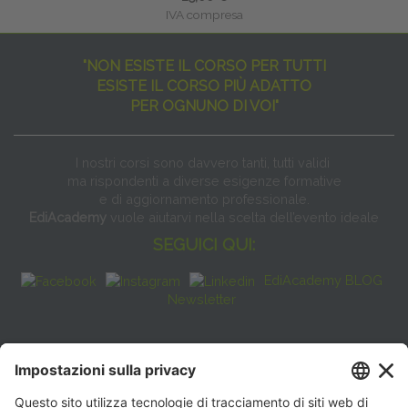
IVA compresa
"NON ESISTE IL CORSO PER TUTTI
ESISTE IL CORSO PIÙ ADATTO
PER OGNUNO DI VOI"
I nostri corsi sono davvero tanti, tutti validi
ma rispondenti a diverse esigenze formative
e di aggiornamento professionale.
EdiAcademy
vuole aiutarvi nella scelta dell’evento ideale
SEGUICI QUI:
EdiAcademy BLOG
Newsletter
FAQ
CONTATTI