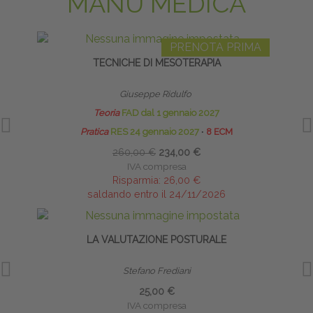
MANU MEDICA
PRENOTA PRIMA
TECNICHE DI MESOTERAPIA
INF
Giuseppe Ridulfo
Teoria
FAD dal 1 gennaio 2027
Pratica
RES 24 gennaio 2027
∙
8 ECM
260,00 €
234,00 €
IVA compresa
Risparmia:
26,00 €
saldando entro il 24/11/2026
LA VALUTAZIONE POSTURALE
CA
Stefano Frediani
25,00 €
IVA compresa