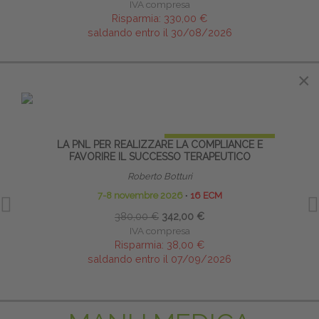
IVA compresa
Risparmia:
330,00 €
saldando entro il 30/08/2026
IN EVIDENZA
×
×
PRENOTA PRIMA
LA PNL PER REALIZZARE LA COMPLIANCE E
NEUR
FAVORIRE IL SUCCESSO TERAPEUTICO
P
Roberto Botturi
7-8 novembre 2026
∙
16 ECM
380,00 €
342,00 €
IVA compresa
Risparmia:
38,00 €
saldando entro il 07/09/2026