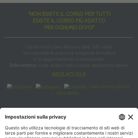
"NON ESISTE IL CORSO PER TUTTI
ESISTE IL CORSO PIÙ ADATTO
PER OGNUNO DI VOI"
I nostri corsi sono davvero tanti, tutti validi
ma rispondenti a diverse esigenze formative
e di aggiornamento professionale.
EdiAcademy
vuole aiutarvi nella scelta dell’evento ideale
SEGUICI QUI:
EdiAcademy BLOG
Newsletter
FAQ
CONTATTI
EdiAcademy