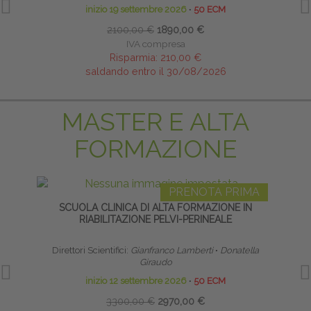
inizio 19 settembre 2026
∙
50 ECM
2100,00 €
1890,00 €
IVA compresa
Risparmia:
210,00 €
saldando entro il 30/08/2026
MASTER E ALTA
FORMAZIONE
PRENOTA PRIMA
SCUOLA CLINICA DI ALTA FORMAZIONE IN
TE
RIABILITAZIONE PELVI-PERINEALE
NE
Direttori Scientifici:
Gianfranco Lamberti
∙
Donatella
Giraudo
inizio 12 settembre 2026
∙
50 ECM
3300,00 €
2970,00 €