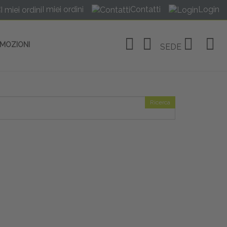
I miei ordini
Contatti
Login
OMOZIONI
SEDE
Ricerca