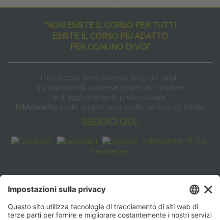
"NON ESISTE IL CORSO PER TUTTI
ESISTE IL CORSO PIÙ ADATTO
PER OGNUNO DI VOI"
I nostri corsi sono davvero tanti, tutti validi
ma rispondenti a diverse esigenze formative
e di aggiornamento professionale.
EdiAcademy
vuole aiutarvi nella scelta dell’evento ideale
SEGUICI QUI:
EdiAcademy BLOG
Newsletter
FAQ
CONTATTI