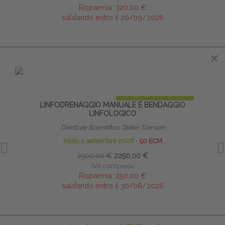
Risparmia:
320,00 €
saldando entro il 20/09/2026
×
IN EVIDENZA
PRENOTA PRIMA
LINFODRENAGGIO MANUALE E BENDAGGIO
LA 
LINFOLOGICO
Direttore Scientifico: Didier Tomson
inizio 4 settembre 2026
∙
50 ECM
2500,00 €
2250,00 €
IVA compresa
Risparmia:
250,00 €
saldando entro il 30/08/2026