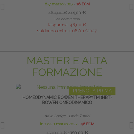
6-7 marzo 2027
∙
16 ECM
460,00 €
414,00 €
IVA compresa
Risparmia:
46,00 €
saldando entro il 06/01/2027
MASTER E ALTA
FORMAZIONE
PRENOTA PRIMA
HOMEODYNAMIC BOWEN THERAPYTM (HBT)
S
BOWEN OMEODINAMICO
Ariya Lodge
∙
Linda Turrini
Diret
inizio 20 marzo 2027
∙
48 ECM
1500,00 €
1350,00 €