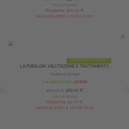
IVA compresa
Risparmia:
150,00 €
saldando entro il 20/01/2027
×
IN EVIDENZA
PRENOTA PRIMA
LA PUBALGIA: VALUTAZIONE E TRATTAMENTO
TE
NE
Federico Sonnati
3-4 ottobre 2026
∙
16 ECM
460,00 €
368,00 €
IVA compresa
Risparmia:
92,00 €
saldando entro il 30/08/2026