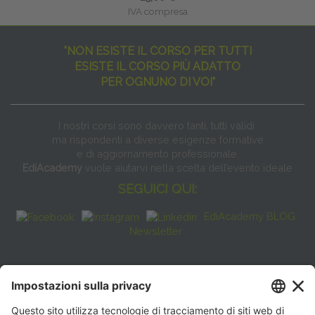
IVA compresa
"NON ESISTE IL CORSO PER TUTTI
ESISTE IL CORSO PIÙ ADATTO
PER OGNUNO DI VOI"
I nostri corsi sono davvero tanti, tutti validi
ma rispondenti a diverse esigenze formative
e di aggiornamento professionale.
EdiAcademy
vuole aiutarvi nella scelta dell’evento ideale
SEGUICI QUI:
EdiAcademy BLOG
Newsletter
FAQ
CONTATTI