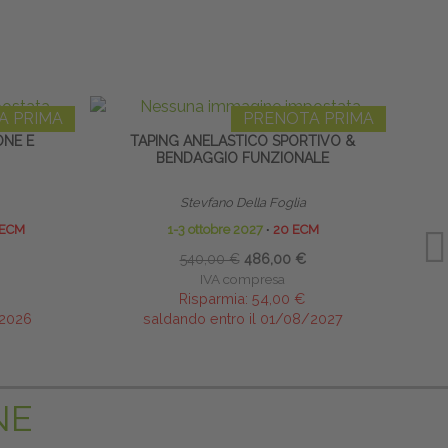
A PRIMA
PRENOTA PRIMA
ONE E
TAPING ANELASTICO SPORTIVO &
N
BENDAGGIO FUNZIONALE
TRATT
Stevfano Della Foglia
 ECM
1-3 ottobre 2027
∙
20 ECM
540,00 €
486,00 €
IVA compresa
Risparmia:
54,00 €
/2026
saldando entro il 01/08/2027
NE