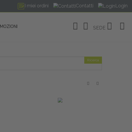
I miei ordini
Contatti
Login
OMOZIONI
SEDE
Ricerca
OSITIVI
no Linate
tivi