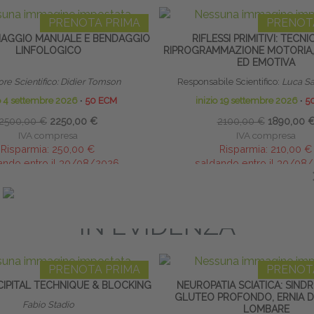
PRENOTA PRIMA
PRENOT
NAGGIO MANUALE E BENDAGGIO
RIFLESSI PRIMITIVI: TECNI
LINFOLOGICO
RIPROGRAMMAZIONE MOTORIA,
ED EMOTIVA
ore Scientifico: Didier Tomson
Responsabile Scientifico:
Luca Sa
io 4 settembre 2026
∙
50 ECM
inizio 19 settembre 2026
∙
5
2500,00 €
2250,00 €
2100,00 €
1890,00 
IVA compresa
IVA compresa
Risparmia:
250,00 €
Risparmia:
210,00 €
ando entro il 30/08/2026
saldando entro il 30/08
IN EVIDENZA
PRENOTA PRIMA
PRENOT
IPITAL TECHNIQUE & BLOCKING
NEUROPATIA SCIATICA: SIND
GLUTEO PROFONDO, ERNIA D
Fabio Stadio
LOMBARE