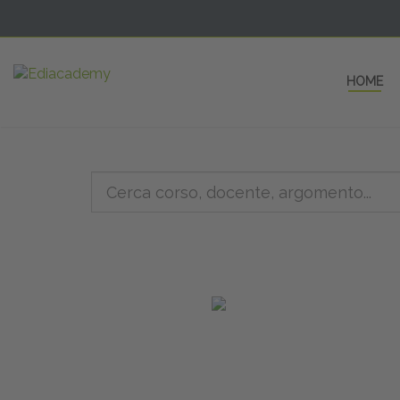
HOME
5 AULE
a una fe
non