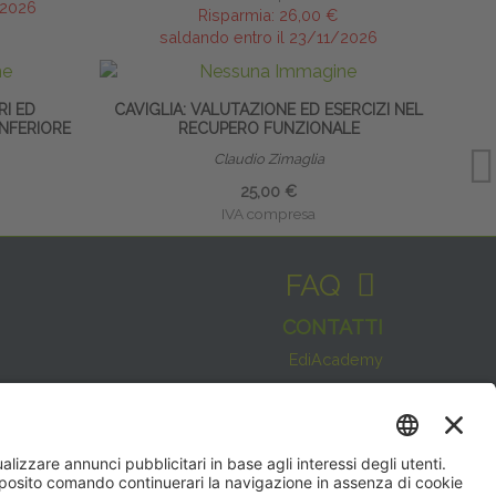
/2026
Risparmia:
26,00 €
saldando entro il 23/11/2026
RI ED
CAVIGLIA: VALUTAZIONE ED ESERCIZI NEL
INFERIORE
RECUPERO FUNZIONALE
Claudio Zimaglia
25,00 €
IVA compresa
FAQ
CONTATTI
EdiAcademy
Sede operativa: V.le E. Forlanini, 21 - 20134, Milano
(+39)0270211274
Questo sito utilizza i cookies per
E-mail:
formazione@eenet.it
offrirti la migliore navigazione
Sede legale: V.le E. Forlanini, 21 - 20134, Milano
possibile
Partita IVA e Codice Fiscale: 07936030159