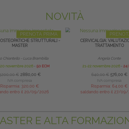
NOVITÀ
PRENOTA PRIMA
PRENOT
 OSTEOPATICHE STRUTTURALI -
CERVICALGIA: VALUTAZI
MASTER
TRATTAMENTO
 Chiantello - Luca Brambilla
Angela Conte
o 20 novembre 2026
∙
50 ECM
21-22 novembre 2026
∙
24
3200,00 €
2880,00 €
640,00 €
576,00 €
IVA compresa
IVA compresa
Risparmia:
320,00 €
Risparmia:
64,00 €
ando entro il 20/09/2026
saldando entro il 27/09
ASTER E ALTA FORMAZIO