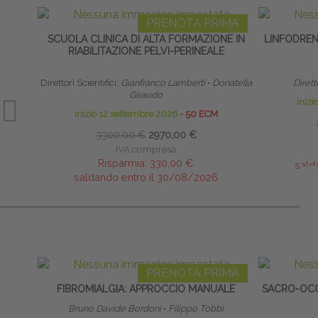
PRENOTA PRIMA
SCUOLA CLINICA DI ALTA FORMAZIONE IN
LINFODRE
RIABILITAZIONE PELVI-PERINEALE
Direttori Scientifici:
Gianfranco Lamberti
∙
Donatella
Dirett
Giraudo
iniz
inizio 12 settembre 2026
∙
50 ECM
3300,00 €
2970,00 €
IVA compresa
Risparmia:
330,00 €
sald
saldando entro il 30/08/2026
PRENOTA PRIMA
FIBROMIALGIA: APPROCCIO MANUALE
SACRO-OCC
Bruno Davide Bordoni
∙
Filippo Tobbi