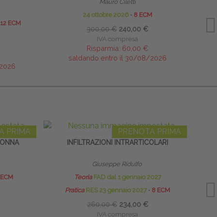
Mauro Ciletti
24 ottobre 2026
∙
8 ECM
12 ECM
300,00 €
240,00 €
IVA compresa
Risparmia:
60,00 €
saldando entro il 30/08/2026
/2026
A PRIMA
PRENOTA PRIMA
LONNA
INFILTRAZIONI INTRARTICOLARI
ECO
Giuseppe Ridulfo
 ECM
Teoria
FAD dal 1 gennaio 2027
Pratica
RES 23 gennaio 2027
∙
8 ECM
260,00 €
234,00 €
IVA compresa