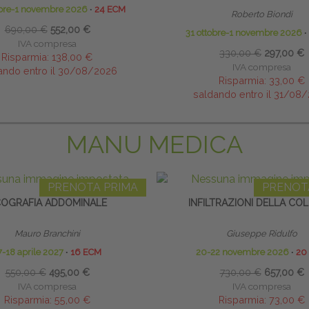
obre-1 novembre 2026
∙
24 ECM
Roberto Biondi
690,00 €
552,00 €
31 ottobre-1 novembre 2026
∙
IVA compresa
330,00 €
297,00 €
Risparmia:
138,00 €
IVA compresa
ando entro il 30/08/2026
Risparmia:
33,00 €
saldando entro il 31/08
MANU MEDICA
PRENOTA PRIMA
PRENOT
OGRAFIA ADDOMINALE
INFILTRAZIONI DELLA CO
Mauro Branchini
Giuseppe Ridulfo
7-18 aprile 2027
∙
16 ECM
20-22 novembre 2026
∙
20
550,00 €
495,00 €
730,00 €
657,00 €
IVA compresa
IVA compresa
Risparmia:
55,00 €
Risparmia:
73,00 €