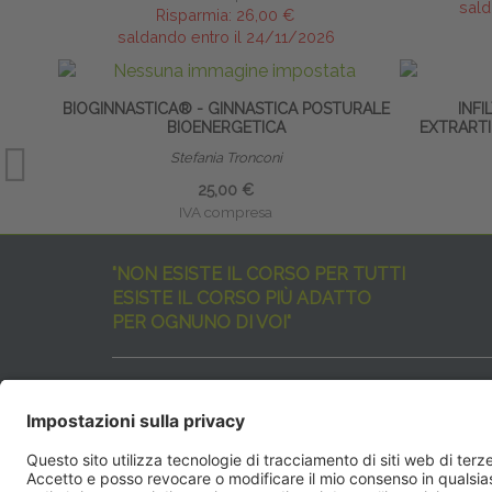
sald
Risparmia:
26,00 €
saldando entro il 24/11/2026
BIOGINNASTICA® - GINNASTICA POSTURALE
INFI
BIOENERGETICA
EXTRARTI
Stefania Tronconi
25,00 €
IVA compresa
"NON ESISTE IL CORSO PER TUTTI
ESISTE IL CORSO PIÙ ADATTO
PER OGNUNO DI VOI"
I nostri corsi sono davvero tanti, tutti validi
ma rispondenti a diverse esigenze formative
e di aggiornamento professionale.
EdiAcademy
vuole aiutarvi nella scelta dell’evento 
SEGUICI QUI: