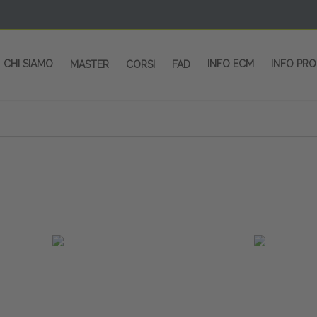
CHI SIAMO
INFO ECM
INFO PR
MASTER
CORSI
FAD
 CORSI - SALA CONGRESSI - SPAZI ESP
OLTRE 200 EVENTI OGNI ANNO
PROVIDER ECM dal 2004
CORSI RESIDENZIALI
MASTER IN ALTA FORMAZIONE
ACCREDITAMENTO ECM
rmata di Metropolitana MM4 (REPETTI) dall’aeroporto di Mila
 abbiamo mai smesso di dare risposte ai vostri bisogni forma
dedicati a professionisti sanitari e tecnici dello sport