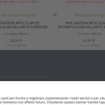
ando entro il 17/02/2027
saldando entro il 20/09
LTRAZIONI ARTICOLARI ED
INFILTRAZIONI ARTICOLA
COLARI DELL’ARTO SUPERIORE
EXTRARTICOLARI DELL’ARTO 
Giuseppe Ridulfo
Giuseppe Ridulfo
25,00 €
25,00 €
IVA compresa
IVA compresa
ideale