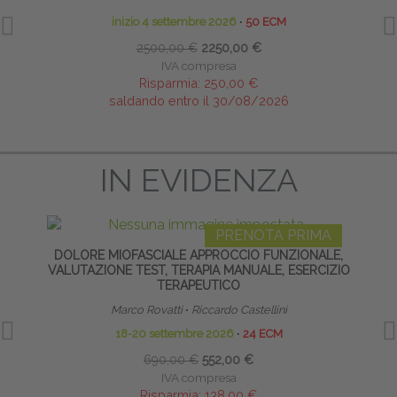
inizio 4 settembre 2026
∙
50 ECM
2500,00 €
2250,00 €
IVA compresa
Risparmia:
250,00 €
saldando entro il 30/08/2026
IN EVIDENZA
PRENOTA PRIMA
DOLORE MIOFASCIALE APPROCCIO FUNZIONALE,
TE
VALUTAZIONE TEST, TERAPIA MANUALE, ESERCIZIO
NE
TERAPEUTICO
Marco Rovatti
∙
Riccardo Castellini
18-20 settembre 2026
∙
24 ECM
690,00 €
552,00 €
IVA compresa
Risparmia:
138,00 €