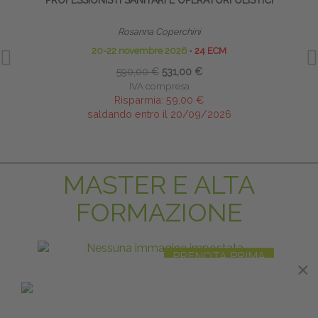
PROFESSIONISTI SANITARI E OPERATORI OLISTICI
Rosanna Coperchini
20-22 novembre 2026
∙
24 ECM
590,00 €
531,00 €
IVA compresa
Risparmia:
59,00 €
saldando entro il 20/09/2026
MASTER E ALTA
FORMAZIONE
PRENOTA PRIMA
×
×
LINFODRENAGGIO MANUALE E BENDAGGIO
TECNI
LINFOLOGICO
Direttore Scientifico: Didier Tomson