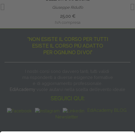
Giuseppe Ridulfo
25,00 €
IVA compresa
"NON ESISTE IL CORSO PER TUTTI
ESISTE IL CORSO PIÙ ADATTO
PER OGNUNO DI VOI"
I nostri corsi sono davvero tanti, tutti validi
ma rispondenti a diverse esigenze formative
e di aggiornamento professionale.
EdiAcademy
vuole aiutarvi nella scelta dell’evento ideale
SEGUICI QUI:
EdiAcademy BLOG
Newsletter