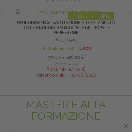
IMA
PRENOTA PRIMA
 DI
NEURODINAMICA: VALUTAZIONE E TRATTAMENTO
TE
ISTICI
DELLE SINDROMI RADICOLARI E NEUROPATIE
PERIFERICHE
Paolo Maffei
16-18 ottobre 2026
∙
20 ECM
570,00 €
456,00 €
IVA compresa
Risparmia:
114,00 €
saldando entro il 30/08/2026
MASTER E ALTA
FORMAZIONE
×
×