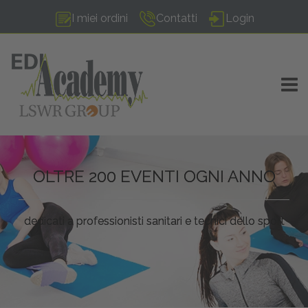
I miei ordini
Contatti
Login
TOGG
OLTRE 200 EVENTI OGNI ANNO
dedicati a professionisti sanitari e tecnici dello sport