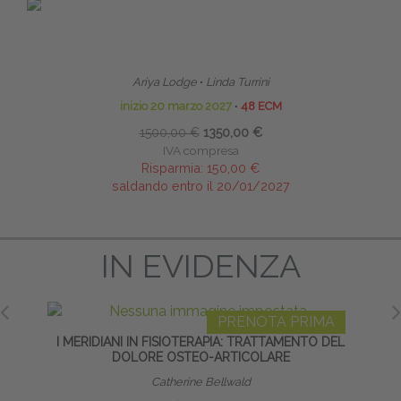
IMA
PRENOTA PRIMA
ASE
HOMEODYNAMIC BOWEN THERAPYTM (HBT)
LI
TER
BOWEN OMEODINAMICO
Ariya Lodge
∙
Linda Turrini
inizio 20 marzo 2027
∙
48 ECM
1500,00 €
1350,00 €
IVA compresa
Risparmia:
150,00 €
saldando entro il 20/01/2027
IN EVIDENZA
IMA
PRENOTA PRIMA
ORO-
I MERIDIANI IN FISIOTERAPIA: TRATTAMENTO DEL
HO
DOLORE OSTEO-ARTICOLARE
Catherine Bellwald