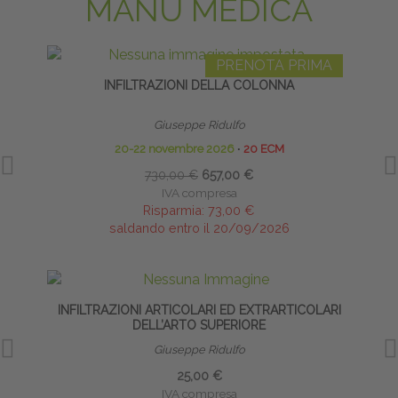
MANU MEDICA
PRENOTA PRIMA
INFILTRAZIONI DELLA COLONNA
INF
Giuseppe Ridulfo
20-22 novembre 2026
∙
20 ECM
730,00 €
657,00 €
IVA compresa
Risparmia:
73,00 €
saldando entro il 20/09/2026
INFILTRAZIONI ARTICOLARI ED EXTRARTICOLARI
INFI
DELL’ARTO SUPERIORE
Giuseppe Ridulfo
25,00 €
IVA compresa