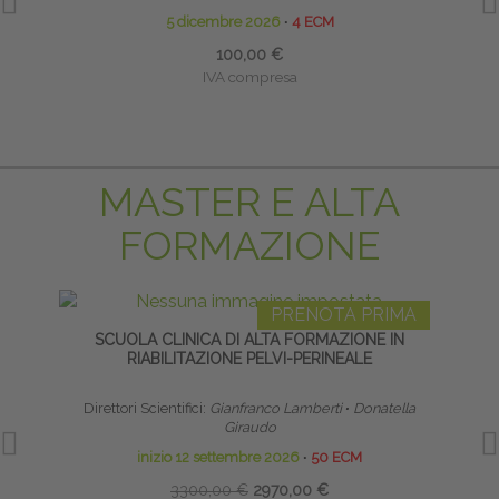
5 dicembre 2026
∙
4 ECM
100,00 €
IVA compresa
MASTER E ALTA
FORMAZIONE
PRENOTA PRIMA
SCUOLA CLINICA DI ALTA FORMAZIONE IN
HO
RIABILITAZIONE PELVI-PERINEALE
Direttori Scientifici:
Gianfranco Lamberti
∙
Donatella
Giraudo
inizio 12 settembre 2026
∙
50 ECM
3300,00 €
2970,00 €