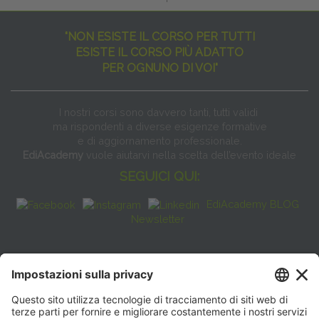
"NON ESISTE IL CORSO PER TUTTI
ESISTE IL CORSO PIÙ ADATTO
PER OGNUNO DI VOI"
I nostri corsi sono davvero tanti, tutti validi
ma rispondenti a diverse esigenze formative
e di aggiornamento professionale.
EdiAcademy
vuole aiutarvi nella scelta dell’evento ideale
SEGUICI QUI:
EdiAcademy BLOG
Newsletter
FAQ
CONTATTI