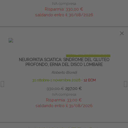
IVA compresa
Risparmia:
330,00 €
saldando entro il 30/08/2026
×
×
IN EVIDENZA
PRENOTA PRIMA
NEUROPATIA SCIATICA: SINDROME DEL GLUTEO
NE
PROFONDO, ERNIA DEL DISCO LOMBARE
Roberto Biondi
31 ottobre-1 novembre 2026
∙
12 ECM
330,00 €
297,00 €
IVA compresa
Risparmia:
33,00 €
saldando entro il 31/08/2026