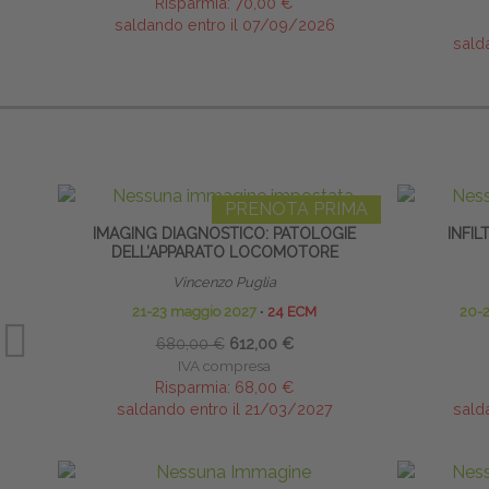
Risparmia:
70,00 €
saldando entro il 07/09/2026
sald
PRENOTA PRIMA
IMAGING DIAGNOSTICO: PATOLOGIE
INFI
DELL’APPARATO LOCOMOTORE
Vincenzo Puglia
21-23 maggio 2027
∙
24 ECM
20-
680,00 €
612,00 €
IVA compresa
Risparmia:
68,00 €
saldando entro il 21/03/2027
sald