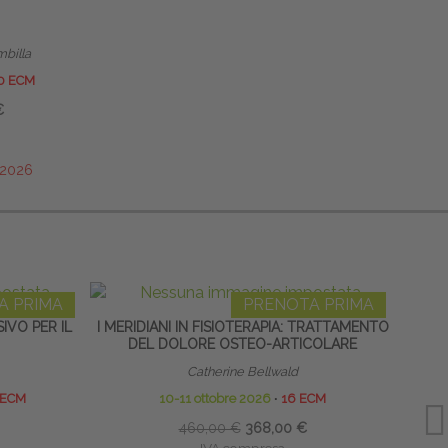
mbilla
0 ECM
€
/2026
A PRIMA
PRENOTA PRIMA
VO PER IL
I MERIDIANI IN FISIOTERAPIA: TRATTAMENTO
G
DEL DOLORE OSTEO-ARTICOLARE
Catherine Bellwald
 ECM
10-11 ottobre 2026
∙
16 ECM
460,00 €
368,00 €