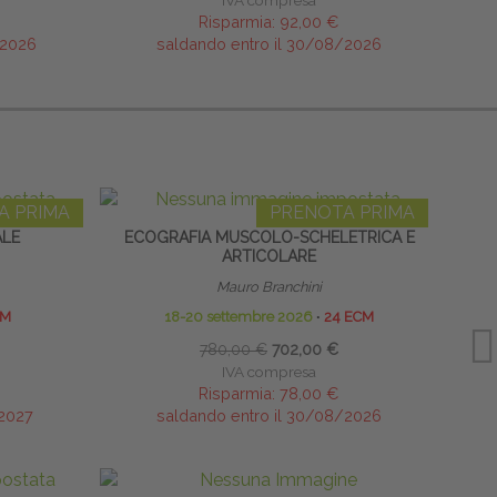
IVA compresa
Risparmia:
92,00 €
/2026
saldando entro il 30/08/2026
A PRIMA
PRENOTA PRIMA
ALE
ECOGRAFIA MUSCOLO-SCHELETRICA E
INFILT
ARTICOLARE
Mauro Branchini
CM
18-20 settembre 2026
∙
24 ECM
780,00 €
702,00 €
IVA compresa
Risparmia:
78,00 €
/2027
saldando entro il 30/08/2026