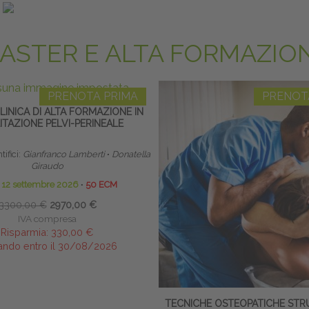
saldando entro il 27/09
ASTER E ALTA FORMAZIO
PRENOTA PRIMA
PRENOT
INICA DI ALTA FORMAZIONE IN
LITAZIONE PELVI-PERINEALE
ifici:
Gianfranco Lamberti
∙
Donatella
Giraudo
o 12 settembre 2026
∙
50 ECM
3300,00 €
2970,00 €
IVA compresa
Risparmia:
330,00 €
ando entro il 30/08/2026
TECNICHE OSTEOPATICHE STRU