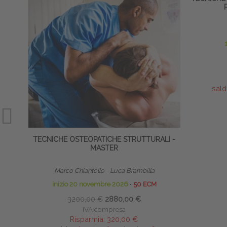
sald
TECNICHE OSTEOPATICHE STRUTTURALI -
MASTER
Marco Chiantello - Luca Brambilla
inizio 20 novembre 2026
∙
50 ECM
3200,00 €
2880,00 €
IVA compresa
Risparmia:
320,00 €