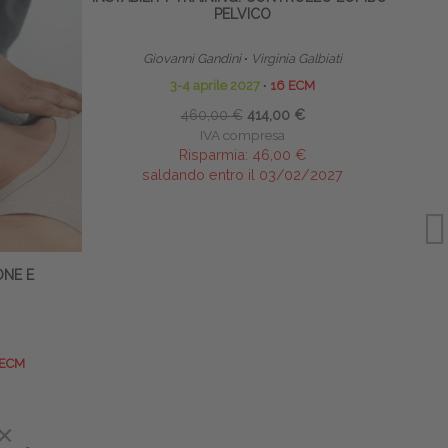
PELVICO
PRO
Giovanni Gandini
∙
Virginia Galbiati
3-4 aprile 2027
∙
16 ECM
460,00 €
414,00 €
IVA compresa
Risparmia:
46,00 €
saldando entro il 03/02/2027
ONE E
 ECM
×
×