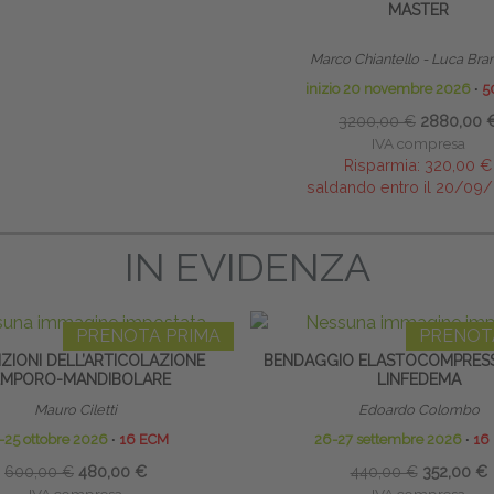
MASTER
Marco Chiantello - Luca Bra
inizio 20 novembre 2026
∙
5
3200,00 €
2880,00 
IVA compresa
Risparmia:
320,00 €
saldando entro il 20/09
IN EVIDENZA
PRENOTA PRIMA
PRENOT
ZIONI DELL’ARTICOLAZIONE
BENDAGGIO ELASTOCOMPRESSI
EMPORO-MANDIBOLARE
LINFEDEMA
Mauro Ciletti
Edoardo Colombo
-25 ottobre 2026
∙
16 ECM
26-27 settembre 2026
∙
16
600,00 €
480,00 €
440,00 €
352,00 €