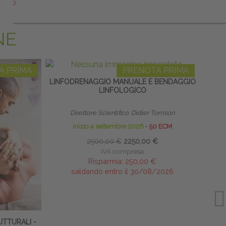
/2026
NE
A PRIMA
PRENOTA PRIMA
LINFODRENAGGIO MANUALE E BENDAGGIO
TERAP
LINFOLOGICO
NEON
Direttore Scientifico: Didier Tomson
inizio 4 settembre 2026
∙
50 ECM
2500,00 €
2250,00 €
IVA compresa
Risparmia:
250,00 €
saldando entro il 30/08/2026
TTURALI -