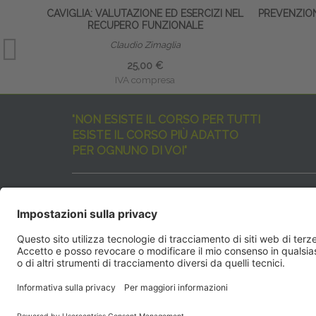
CAVIGLIA: VALUTAZIONE ED ESERCIZI NEL
PREVENZION
RECUPERO FUNZIONALE
Claudio Zimaglia
25,00 €
IVA compresa
"NON ESISTE IL CORSO PER TUTTI
ESISTE IL CORSO PIÙ ADATTO
PER OGNUNO DI VOI"
I nostri corsi sono davvero tanti, tutti validi
ma rispondenti a diverse esigenze formative
e di aggiornamento professionale.
EdiAcademy
vuole aiutarvi nella scelta dell’evento 
SEGUICI QUI:
EdiAcadem