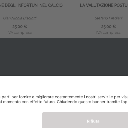
E DEGLI INFORTUNI NEL CALCIO
LA VALUTAZIONE POSTU
Gian Nicola Bisciotti
Stefano Frediani
25,00 €
25,00 €
IVA compresa
IVA compresa
ideale
y BLOG
Newsletter