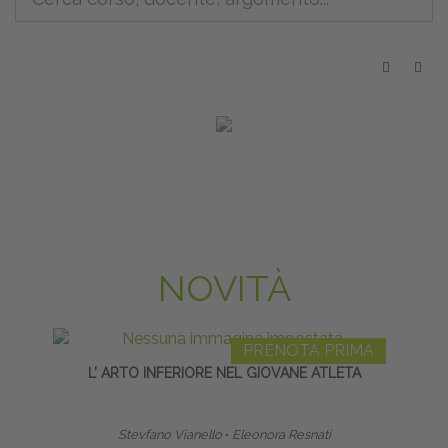
NOVITÀ
PRENOTA PRIMA
L’ ARTO INFERIORE NEL GIOVANE ATLETA
FLEXIB
SE
Stevfano Vianello
∙
Eleonora Resnati