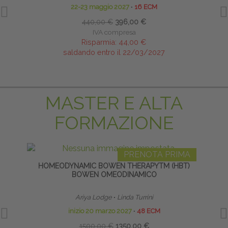
22-23 maggio 2027
∙
16 ECM
440,00 €
396,00 €
IVA compresa
Risparmia:
44,00 €
saldando entro il 22/03/2027
MASTER E ALTA
FORMAZIONE
PRENOTA PRIMA
HOMEODYNAMIC BOWEN THERAPYTM (HBT)
LI
BOWEN OMEODINAMICO
Ariya Lodge
∙
Linda Turrini
inizio 20 marzo 2027
∙
48 ECM
1500,00 €
1350,00 €