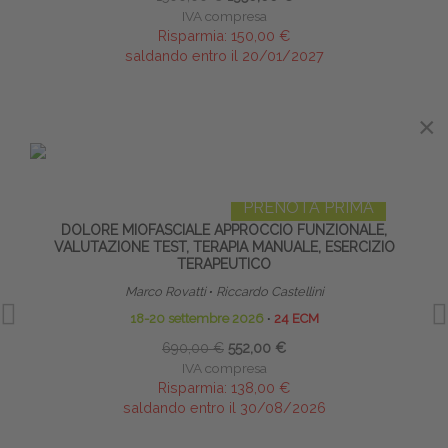
IVA compresa
Risparmia:
150,00 €
saldando entro il 20/01/2027
×
IN EVIDENZA
PRENOTA PRIMA
DOLORE MIOFASCIALE APPROCCIO FUNZIONALE,
S
VALUTAZIONE TEST, TERAPIA MANUALE, ESERCIZIO
TERAPEUTICO
Diret
Marco Rovatti
∙
Riccardo Castellini
18-20 settembre 2026
∙
24 ECM
690,00 €
552,00 €
IVA compresa
Risparmia:
138,00 €
saldando entro il 30/08/2026