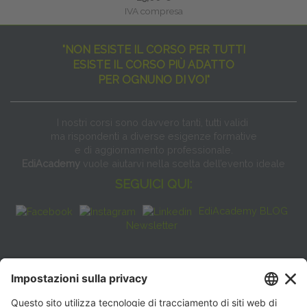
IVA compresa
"NON ESISTE IL CORSO PER TUTTI
ESISTE IL CORSO PIÙ ADATTO
PER OGNUNO DI VOI"
I nostri corsi sono davvero tanti, tutti validi
ma rispondenti a diverse esigenze formative
e di aggiornamento professionale.
EdiAcademy
vuole aiutarvi nella scelta dell’evento ideale
SEGUICI QUI:
EdiAcademy BLOG
Newsletter
FAQ
CONTATTI