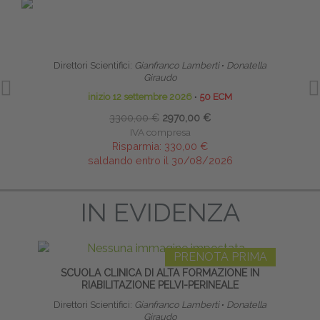
PRENOTA PRIMA
SCUOLA CLINICA DI ALTA FORMAZIONE IN
HO
RIABILITAZIONE PELVI-PERINEALE
Direttori Scientifici:
Gianfranco Lamberti
∙
Donatella
Giraudo
inizio 12 settembre 2026
∙
50 ECM
3300,00 €
2970,00 €
IVA compresa
Risparmia:
330,00 €
saldando entro il 30/08/2026
IN EVIDENZA
PRENOTA PRIMA
SCUOLA CLINICA DI ALTA FORMAZIONE IN
RIABILITAZIONE PELVI-PERINEALE
Direttori Scientifici:
Gianfranco Lamberti
∙
Donatella
Giraudo